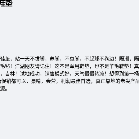
鞋垫
毛毡鞋垫，站一天不拔脚，养脚，不臭脚，不起球不卷边！隔潮，
毛毡！江湖朋友请记住！这不是军用鞋垫，也不是羊毛鞋垫！真
，吉林！试地成功，销售模式好，天气慢慢转凉！想得到第一桶
场促销都可以，票啃，会营，利润最佳首选，真正靠地的老尖产
源。