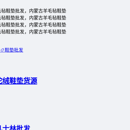
鞋垫批发
驼绒鞋垫货源
凡士林批发