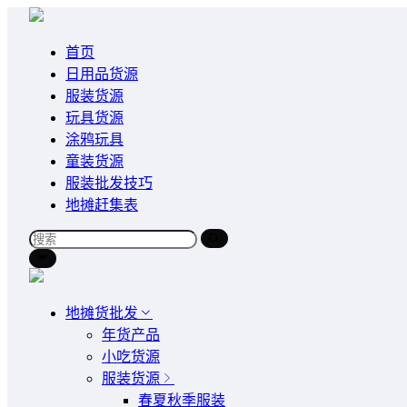
首页
日用品货源
服装货源
玩具货源
涂鸦玩具
童装货源
服装批发技巧
地摊赶集表
地摊货批发
年货产品
小吃货源
服装货源
春夏秋季服装