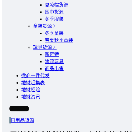
夏凉帽货源
围巾货源
冬季服装
童装货源
冬季童装
春夏秋季童装
玩具货源
新奇特
涂鸦玩具
商品出售
微商一件代发
地摊赶集表
地摊经验
地摊资讯
写文章
日用品货源