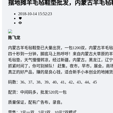
摆地摊羊毛毡鞋垫批发，内蒙古羊毛毡
2018-10-14 15:52:23
陈飞龙
内蒙古羊毛毡鞋垫已大量出货，一包1200双，内蒙古羊
四十秒到一分钟，脚底马上热呼呼！来自内蒙古大草原的羊
毛毡垫，天气慢慢转凉，经过新疆，内蒙古，黑龙江，辽宁
抓紧时间了，你可别掉队！ 赶集，夜市，早市，展会，商
真正的好产品，赚的是良心钱，适合新手小本创业的地摊货
码数：36、37、38、39、40、41、42、43、44、45
配货：中间码多，批发520元一包
质量保证，配有广告布，录音。
零售：2元一双，5元3双，10元7双模式