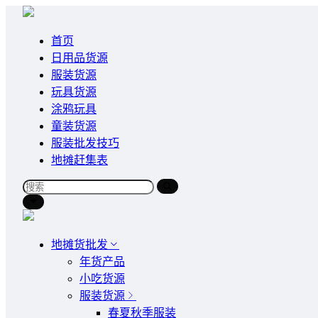
首页
日用品货源
服装货源
玩具货源
涂鸦玩具
童装货源
服装批发技巧
地摊赶集表
地摊货批发
年货产品
小吃货源
服装货源
春夏秋季服装