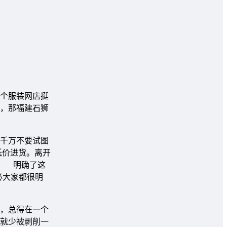
个服装网店挺
，那福建石狮
，千万不要试图
低价进货。离开
。 明确了这
必大家都很明
，总得在一个
就少被剥削一