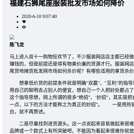
福建石狮尾座服装批发市场如何降价
2020-6-10 9:07:40
陈飞龙
马上进入双十一购物狂欢节了，不少服装网店店主都已经做
赚钱的，但是前提还是得有物美价廉的货源才行。服装网店
尾货地摊货批发网市场如何杀价呢？有哪些适用的拿货杀价
想拿低价货的前提条件就是明确"双赢”、"互利”的指导
用自己的聪明去占别人的便宜，想自己一个人把好处都占了
这个指导思想，网上所谓的很多“绝招”、‘妙招”，其实
一点，以下的方法才能称之为真正的妙招”。 一是用热销
白，就不再赘述。
二是尽量找到进货源头。这一点说起来容易做起来很难，
品牌或一个款式上有所突破吧，不能因为看起来很难你就放