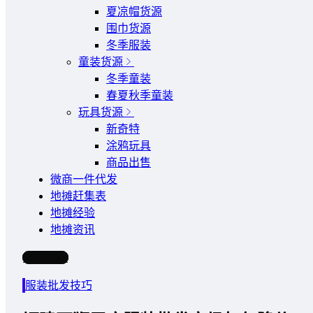
夏凉帽货源
围巾货源
冬季服装
童装货源
冬季童装
春夏秋季童装
玩具货源
新奇特
涂鸦玩具
商品出售
微商一件代发
地摊赶集表
地摊经验
地摊资讯
写文章
服装批发技巧