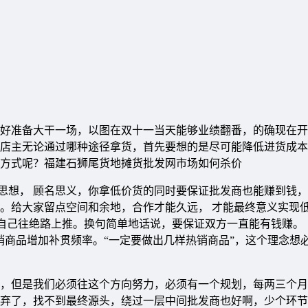
好准备大干一场，以图在双十一当天能够业绩翻番，的确现在开
店主无论通过哪种途径拿货，首先要想的是尽可能降低进货成本
方式呢？福建石狮尾货地摊货批发网市场如何杀价
思想， 顾名思义，你拿低价货的同时要保证批发商也能赚到钱
。给大家留点空间和余地，合作才能久远， 才能最终意义实现
是把自己往绝路上推。换句简单地话说，要保证双方一直能有钱赚
商品增加补贯频率。“一定要做出几样热销商品”，这个理念想
但是我们必须往这个方向努力，必须有一个规划，每两三个月
弃了，找不到最终源头，绕过一层中间批发商也好啊，少个环节