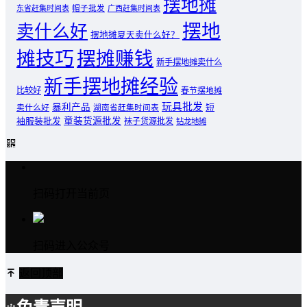
摆地摊
东省赶集时间表
帽子批发
广西赶集时间表
摆地
卖什么好
摆地摊夏天卖什么好？
摊技巧
摆摊赚钱
新手摆地摊卖什么
新手摆地摊经验
比较好
春节摆地摊
玩具批发
暴利产品
卖什么好
短
湖南省赶集时间表
童装货源批发
袖服装批发
袜子货源批发
钻龙地摊
扫码打开当前页
扫码进入公众号
返回顶部