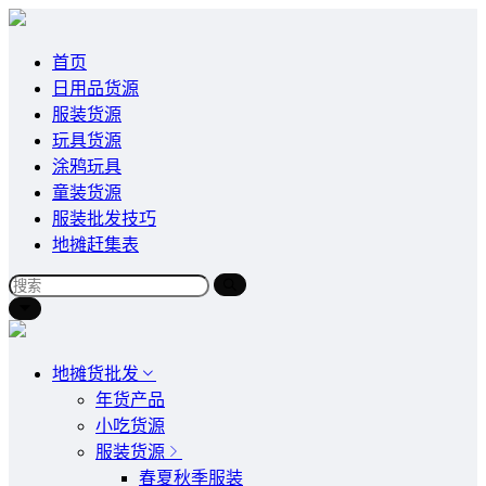
首页
日用品货源
服装货源
玩具货源
涂鸦玩具
童装货源
服装批发技巧
地摊赶集表
地摊货批发
年货产品
小吃货源
服装货源
春夏秋季服装