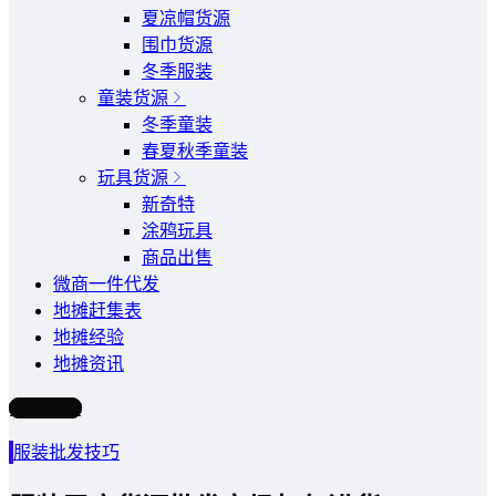
夏凉帽货源
围巾货源
冬季服装
童装货源
冬季童装
春夏秋季童装
玩具货源
新奇特
涂鸦玩具
商品出售
微商一件代发
地摊赶集表
地摊经验
地摊资讯
写文章
服装批发技巧