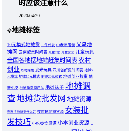
时应该注意什么
2020/04/29
地摊标签
义乌地
10元模式地摊货
中老年服装
一件代发
摊网
儿童玩具
云南赶集时间表
儿童T恤
儿童套装
农村
全国各地摆地摊赶集时间表
创业
发光玩具
四川省赶集时间表
地摊5
农村摆摊
地摊创业故事
元模式
地摊15元模式
地
地摊20元模式
地摊调
地摊袜子
摊小吃
地摊新奇特产品
查
地摊货批发网
地摊货源
女装批
夜市摆地摊货源
夜市摆地摊卖什么好
发技巧
小本创业货源
小吃零食货源
山