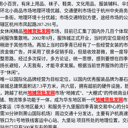
用小百货，有床上用品、袜子、鞋类、文化用品、服装辅料、伞
环北小商品市场地理环境优越、交通便利市场位于杭州中央商务
一条街，地理环境十分优越；市场交通特别方便，途经市场的公
辖区杭州市凤起路287-291号。
女休闲精品
地摊货批发网
市场，目前已汇集了国内外几百个体现
服饰集散地。2002年9月，服饰城正式开业，当时的定位是经
稍逊于其他市场。再加上当时四季青已经有了一些经营女装的市
资金做广告，并采用了很多促销手段，但是收效甚微，曾一度导
整思路，经过多次探讨，多方论证，统一思想，感到要想在四季
扬长避短，人无我有，才能寻求发展。根据当前世界服饰的流行
于“休闲”。
唯一以国际化品牌经营为目标定位，以国内优秀服装品牌为基石
装城总建筑面积达7.3平方米，共六层，拥有超前的硬件设施，
，跨越了杭州
地摊货批发网
市场“地摊式”、“大棚式”的传统商
仓储、物流等多功能于一体，成为华东地区新一代
地摊货批发网
市
长途客运（华东地区最大）和服务于九堡服四季青装交易中心的分
需30分钟到萧山国际机场）周边交通十分发达，主要有沪杭高
铁口为1号地铁线客运中心站、九堡站 项目所处的地理位置，交
站出口只有500米左右的距离。