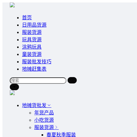
首页
日用品货源
服装货源
玩具货源
涂鸦玩具
童装货源
服装批发技巧
地摊赶集表
地摊货批发
年货产品
小吃货源
服装货源
春夏秋季服装