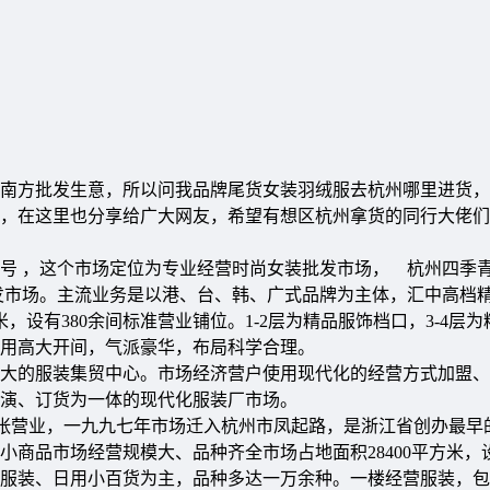
南方批发生意，所以问我品牌尾货女装羽绒服去杭州哪里进货，
，在这里也分享给广大网友，希望有想区杭州拿货的同行大佬们
8号 ，这个市场定位为专业经营时尚女装批发市场， 杭州四季
发市场。主流业务是以港、台、韩、广式品牌为主体，汇中高档
，设有380余间标准营业铺位。1-2层为精品服饰档口，3-4层
用高大开间，气派豪华，布局科学合理。
最大的服装集贸中心。市场经济营户使用现代化的经营方式加盟
演、订货为一体的现代化服装厂市场。
开张营业，一九九七年市场迁入杭州市凤起路，是浙江省创办最早
商品市场经营规模大、品种齐全市场占地面积28400平方米，
以经营服装、日用小百货为主，品种多达一万余种。一楼经营服装，