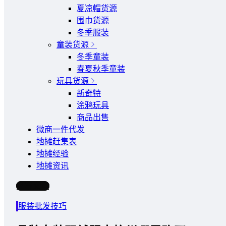
夏凉帽货源
围巾货源
冬季服装
童装货源
冬季童装
春夏秋季童装
玩具货源
新奇特
涂鸦玩具
商品出售
微商一件代发
地摊赶集表
地摊经验
地摊资讯
写文章
服装批发技巧