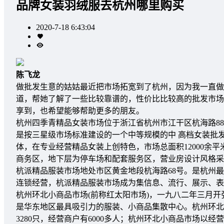
品牌女装羽绒服去杭州哪里购买
2020-7-18 6:43:04
陈飞龙
做批发生意的姑姑最近把市场拓宽到了杭州，因为我一直做
道，帮她了解了一些比较靠谱的，性价比比较高的批发市场
享到，也希望能够帮助更多的朋友。
杭州四季青精品女装市场位于浙江省杭州市江干区杭海路8
是按三星级市场标准建设的一个中等规模的中 高档女装批
体，在专业经营精品女装上创特色，市场总面积12000余平米
商务区，地下层为停车场和配套服务区，营业房设计风格采
杭派精品服装市场地处市区黄金地段杭海路68号。是杭州
连锁经营，杭派精品服装市场成为集信息、流行、展示、表
杭州环北小商品市场(前称红太阳市场)，一九八二年三月
是华东地区最具吸引力的服装、小商品集散中心。杭州环北小
3280只，经营商户有6000多人；杭州环北小商品市场