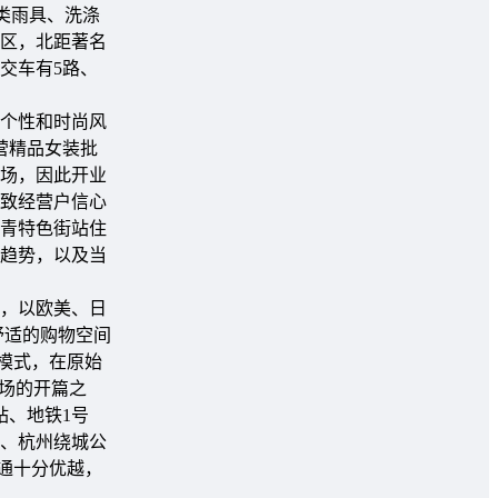
类雨具、洗涤
区，北距著名
交车有5路、
个性和时尚风
营精品女装批
场，因此开业
致经营户信心
青特色街站住
趋势，以及当
，以欧美、日
舒适的购物空间
业模式，在原始
场的开篇之
站、地铁1号
速、杭州绕城公
通十分优越，