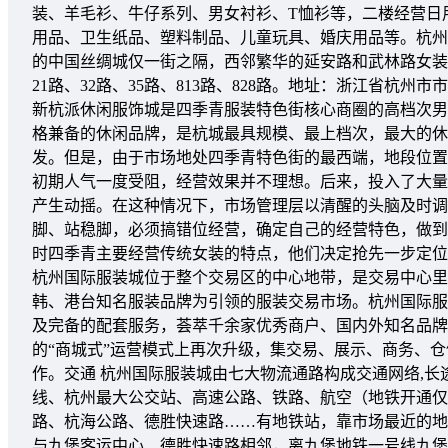
装、羊毛衫、牛仔系列、男女衬衫、T恤衫等，二楼经营日
用品、卫生纸品、塑料制品、儿童玩具、婚庆用品等。杭州
的中国丝绸城仅一街之隔，西邻繁华的延安路和武林路女装
21路、32路、35路、813路、828路。地址：浙江省杭州市市
新杭派休闲服饰城是四季青服装特色街核心商圈的高档次男
格兼备的休闲品牌，是杭城最具规模、最上档次，最大的休闲
发。但是，由于市场地处四季青特色街的最西端，地段位置
初期人气一度受阻，经营效果并不理想。后来，投入了大量
产生动摇。在这种情况下，市场管理层以清醒的头脑及时调
脚、站稳脚，必须搞错位经营，确定自己的经营特色，做到
时四季青主要经营传统女装的特点，他们决定抢先一步定位
杭州国际服装城位于整个交易区的中心地带，是交易中心里
韩、港台知名服装品牌为引领的服装交易市场。杭州国际服
及完备的配套服务，荟萃千余家优秀商户、国内外知名品牌
的“商城式”运营模式上再次升级，集交易、展示、商务、
作。交通 杭州国际服装城由七大物流通路构成交通网络,
线、杭州最大公交站、高速公路、铁路、航空（地铁开通仅
路、杭海公路、德胜快速路……有地铁站，靠市场最近的地
与九堡客运中心、德胜快速路相邻，离九堡地铁一号线九堡