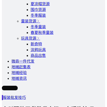
夏凉帽货源
围巾货源
冬季服装
童装货源
冬季童装
春夏秋季童装
玩具货源
新奇特
涂鸦玩具
商品出售
微商一件代发
地摊赶集表
地摊经验
地摊资讯
写文章
服装批发技巧