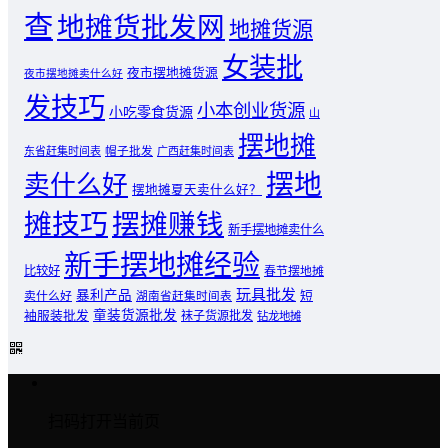
查
地摊货批发网
地摊货源
女装批
夜市摆地摊货源
夜市摆地摊卖什么好
发技巧
小本创业货源
小吃零食货源
山
摆地摊
东省赶集时间表
帽子批发
广西赶集时间表
摆地
卖什么好
摆地摊夏天卖什么好？
摊技巧
摆摊赚钱
新手摆地摊卖什么
新手摆地摊经验
比较好
春节摆地摊
玩具批发
暴利产品
卖什么好
短
湖南省赶集时间表
童装货源批发
袖服装批发
袜子货源批发
钻龙地摊
扫码打开当前页