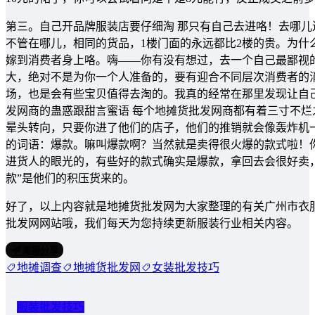
第三。自己开品牌服装店要仔细淘 那只有自己去进咯！去哪
不管在哪儿，相同的货品，1楼门面的永远都比2楼的贵。为
嫁到消费者身上咯。嗨——你有没有想过，去一个自己最鄙视
大，绝对不是为你一个人准备的，要有迎合不同层次消费者的
场，也是会有些宝贝值得去淘的。我真的经常在那里发现让自
发网商的蛊惑跟甜言蜜语 每个地摊货批发网商都有着三寸不
晕头转向，只要你进了他们的店子，他们的推销就会像轰炸机
的词语：爆款。嘛叫爆款啊？当然就是卖得很火爆的款式啦！
进货人的眼光的，有些好的款式确实是爆款，拿回去会很好卖
款”是他们的积压货来的。
好了，以上内容就是地摊货批发网为大家整理的有关广州市衣
批发网网站哦，我们每天为您持续更新服装行业相关内容。
海报分享
地摊调查
地摊货批发网
女装批发技巧
服装批发技巧