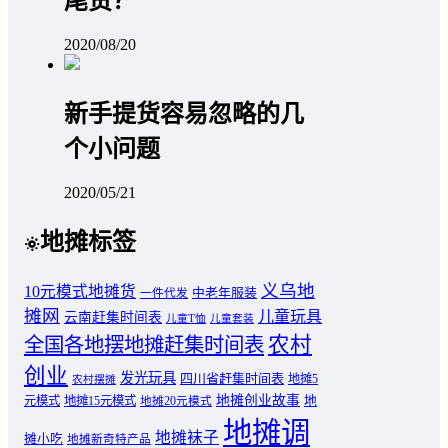
尾货？
2020/08/20
新手提货容易忽略的几
个小问题
2020/05/21
地摊标签
义乌地
10元模式地摊货
中老年服装
一件代发
摊网
儿童玩具
云南赶集时间表
儿童T恤
儿童套装
农村
全国各地摆地摊赶集时间表
创业
发光玩具
四川省赶集时间表
地摊5
农村摆摊
地摊创业故事
元模式
地摊15元模式
地
地摊20元模式
地摊调
地摊袜子
摊小吃
地摊新奇特产品