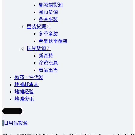
夏凉帽货源
围巾货源
冬季服装
童装货源
冬季童装
春夏秋季童装
玩具货源
新奇特
涂鸦玩具
商品出售
微商一件代发
地摊赶集表
地摊经验
地摊资讯
写文章
日用品货源