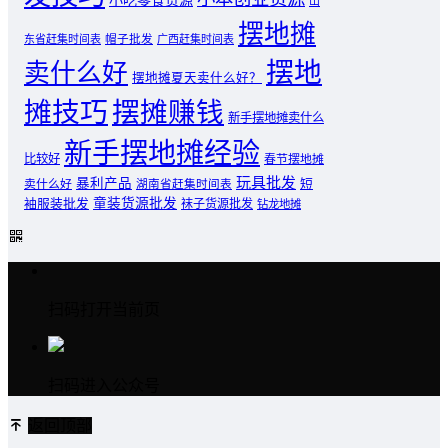
山
摆地摊
东省赶集时间表
帽子批发
广西赶集时间表
摆地
卖什么好
摆地摊夏天卖什么好？
摊技巧
摆摊赚钱
新手摆地摊卖什么
新手摆地摊经验
比较好
春节摆地摊
玩具批发
暴利产品
卖什么好
短
湖南省赶集时间表
童装货源批发
袖服装批发
袜子货源批发
钻龙地摊
扫码打开当前页
扫码进入公众号
返回顶部