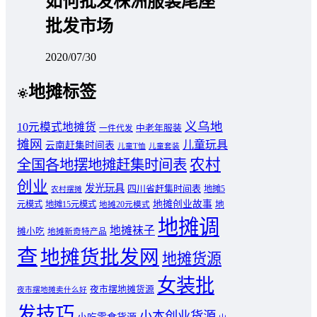
如何批发株洲服装尾座
批发市场
2020/07/30
地摊标签
义乌地
10元模式地摊货
中老年服装
一件代发
摊网
儿童玩具
云南赶集时间表
儿童T恤
儿童套装
农村
全国各地摆地摊赶集时间表
创业
发光玩具
四川省赶集时间表
地摊5
农村摆摊
地摊创业故事
元模式
地摊15元模式
地
地摊20元模式
地摊调
地摊袜子
摊小吃
地摊新奇特产品
查
地摊货批发网
地摊货源
女装批
夜市摆地摊货源
夜市摆地摊卖什么好
发技巧
小本创业货源
小吃零食货源