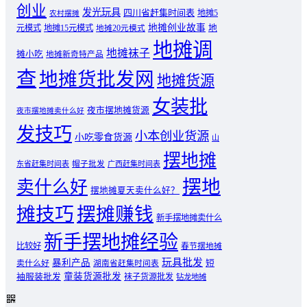
创业
发光玩具
四川省赶集时间表
地摊5
农村摆摊
地摊创业故事
元模式
地摊15元模式
地
地摊20元模式
地摊调
地摊袜子
摊小吃
地摊新奇特产品
查
地摊货批发网
地摊货源
女装批
夜市摆地摊货源
夜市摆地摊卖什么好
发技巧
小本创业货源
小吃零食货源
山
摆地摊
东省赶集时间表
帽子批发
广西赶集时间表
摆地
卖什么好
摆地摊夏天卖什么好？
摊技巧
摆摊赚钱
新手摆地摊卖什么
新手摆地摊经验
比较好
春节摆地摊
玩具批发
暴利产品
卖什么好
短
湖南省赶集时间表
童装货源批发
袖服装批发
袜子货源批发
钻龙地摊