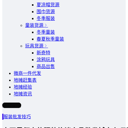
夏凉帽货源
围巾货源
冬季服装
童装货源
冬季童装
春夏秋季童装
玩具货源
新奇特
涂鸦玩具
商品出售
微商一件代发
地摊赶集表
地摊经验
地摊资讯
写文章
服装批发技巧