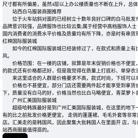
尺寸都有所偏差，虽然4层以上办公楼质量也不断在上升，总
站西白马服装商圈推荐
位于火车站斜对面的已经树立十数年良好口碑的白马批发市
品牌意识较强，品牌服饰也比较云集;属于经营中高档服饰人士
国内消费者的消费水平价格及质量均有所下降，亦是时有串货
红棉国际服装城
如今的红棉国际服装城已经装修过了，在款式和质量上有比
风。
价格范围：在一楼的店铺，就算是年末促销价格也不便宜，
的款式还有价格都还好，但是我觉得在质量上打底衫、单穿衣
来这里适合的人群是价格要求不高，款式时尚，下班可以来
价格也不甚便宜，部分门店还需要两件起才能享受到拿货价
下，质量没有白马的好，价格当然也比白马略便宜，青菜萝卜
广州汇美国际服装城
超级哈韩族最好是到广州汇美国际服装城，在这里的地下一
有的比之前批发价格更便宜， 走俏的蓬蓬裙、毛毛外套等非
店。汇美走的是韩国风，因此聚集大批韩国人在里面开 店，与
站西商圈最值得逛的。
海报分享