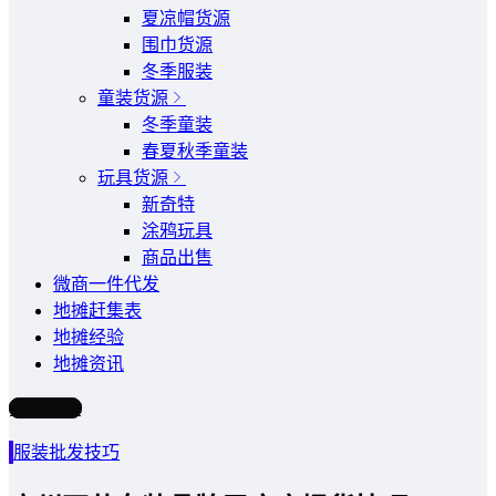
夏凉帽货源
围巾货源
冬季服装
童装货源
冬季童装
春夏秋季童装
玩具货源
新奇特
涂鸦玩具
商品出售
微商一件代发
地摊赶集表
地摊经验
地摊资讯
写文章
服装批发技巧