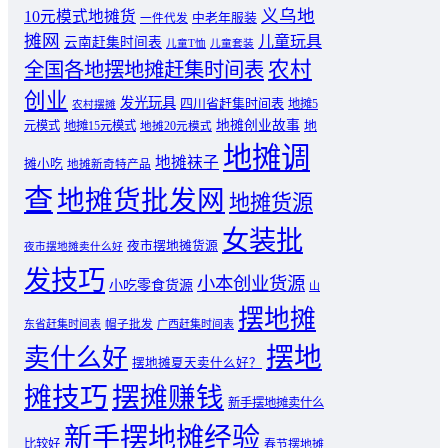
义乌地
10元模式地摊货
中老年服装
一件代发
摊网
儿童玩具
云南赶集时间表
儿童T恤
儿童套装
农村
全国各地摆地摊赶集时间表
创业
发光玩具
四川省赶集时间表
地摊5
农村摆摊
地摊创业故事
元模式
地摊15元模式
地
地摊20元模式
地摊调
地摊袜子
摊小吃
地摊新奇特产品
查
地摊货批发网
地摊货源
女装批
夜市摆地摊货源
夜市摆地摊卖什么好
发技巧
小本创业货源
小吃零食货源
山
摆地摊
东省赶集时间表
帽子批发
广西赶集时间表
摆地
卖什么好
摆地摊夏天卖什么好？
摊技巧
摆摊赚钱
新手摆地摊卖什么
新手摆地摊经验
比较好
春节摆地摊