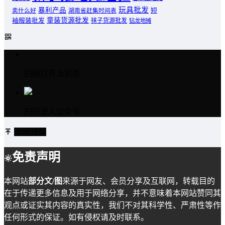
玩具批发
暴利产品
卖什么好
短
湖南省赶集时间表
童装货源批发
袖服装批发
袜子货源批发
钻龙地摊
扫码打开当前页
扫码进入公众号
返回顶部
免责声明
本网站
部分文/图
来源于网友、会员分享及互联网，转载目的
在于传递更多信息及用于网络分享，并不意味着本网站赞同其
观点或证实其内容的真实性，我们不对其科学性、严肃性等作
任何形式的保证。如有侵权请及时联系。