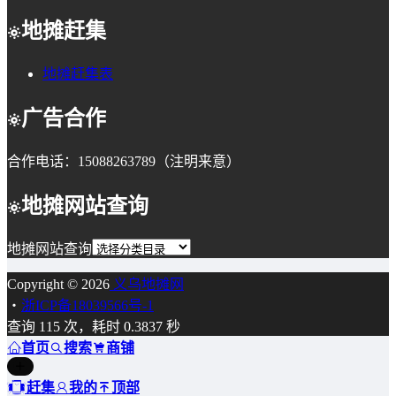
地摊赶集
地摊赶集表
广告合作
合作电话：15088263789（注明来意）
地摊网站查询
地摊网站查询
Copyright © 2026
义乌地摊网
・
浙ICP备18039566号-1
查询 115 次，耗时 0.3837 秒
首页
搜索
商铺
赶集
我的
顶部