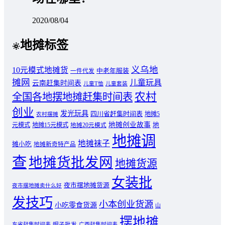
2020/08/04
地摊标签
义乌地
10元模式地摊货
中老年服装
一件代发
摊网
儿童玩具
云南赶集时间表
儿童T恤
儿童套装
农村
全国各地摆地摊赶集时间表
创业
发光玩具
四川省赶集时间表
地摊5
农村摆摊
地摊创业故事
元模式
地摊15元模式
地
地摊20元模式
地摊调
地摊袜子
摊小吃
地摊新奇特产品
查
地摊货批发网
地摊货源
女装批
夜市摆地摊货源
夜市摆地摊卖什么好
发技巧
小本创业货源
小吃零食货源
山
摆地摊
东省赶集时间表
帽子批发
广西赶集时间表