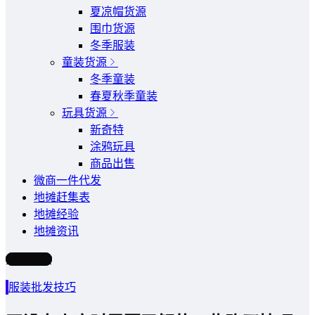
夏凉帽货源
围巾货源
冬季服装
童装货源
冬季童装
春夏秋季童装
玩具货源
新奇特
涂鸦玩具
商品出售
微商一件代发
地摊赶集表
地摊经验
地摊资讯
写文章
服装批发技巧