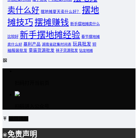
摆地
卖什么好
摆地摊夏天卖什么好？
摊技巧
摆摊赚钱
新手摆地摊卖什么
新手摆地摊经验
比较好
春节摆地摊
玩具批发
暴利产品
卖什么好
短
湖南省赶集时间表
童装货源批发
袖服装批发
袜子货源批发
钻龙地摊
扫码打开当前页
扫码进入公众号
返回顶部
免责声明