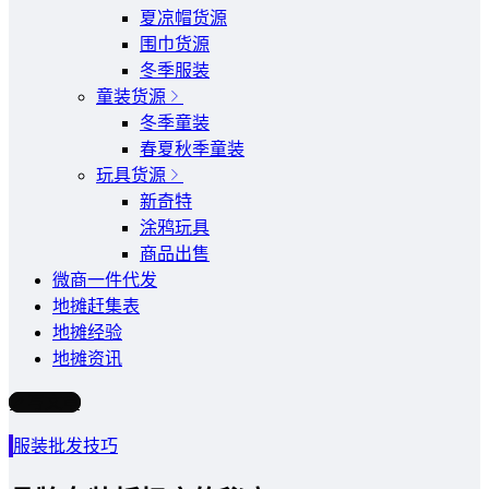
夏凉帽货源
围巾货源
冬季服装
童装货源
冬季童装
春夏秋季童装
玩具货源
新奇特
涂鸦玩具
商品出售
微商一件代发
地摊赶集表
地摊经验
地摊资讯
写文章
服装批发技巧