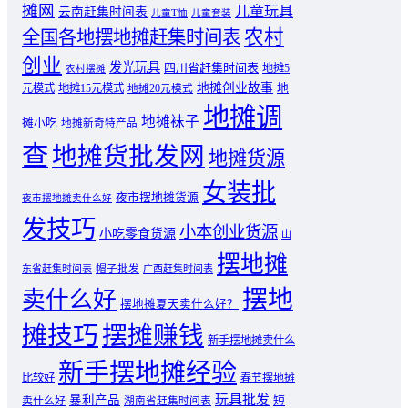
摊网
儿童玩具
云南赶集时间表
儿童T恤
儿童套装
农村
全国各地摆地摊赶集时间表
创业
发光玩具
四川省赶集时间表
地摊5
农村摆摊
地摊创业故事
元模式
地摊15元模式
地
地摊20元模式
地摊调
地摊袜子
摊小吃
地摊新奇特产品
查
地摊货批发网
地摊货源
女装批
夜市摆地摊货源
夜市摆地摊卖什么好
发技巧
小本创业货源
小吃零食货源
山
摆地摊
东省赶集时间表
帽子批发
广西赶集时间表
摆地
卖什么好
摆地摊夏天卖什么好？
摊技巧
摆摊赚钱
新手摆地摊卖什么
新手摆地摊经验
比较好
春节摆地摊
玩具批发
暴利产品
卖什么好
短
湖南省赶集时间表