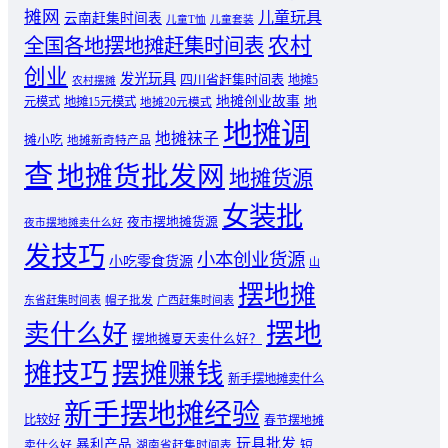
摊网
儿童玩具
云南赶集时间表
儿童T恤
儿童套装
农村
全国各地摆地摊赶集时间表
创业
发光玩具
四川省赶集时间表
地摊5
农村摆摊
地摊创业故事
元模式
地摊15元模式
地
地摊20元模式
地摊调
地摊袜子
摊小吃
地摊新奇特产品
查
地摊货批发网
地摊货源
女装批
夜市摆地摊货源
夜市摆地摊卖什么好
发技巧
小本创业货源
小吃零食货源
山
摆地摊
东省赶集时间表
帽子批发
广西赶集时间表
摆地
卖什么好
摆地摊夏天卖什么好？
摊技巧
摆摊赚钱
新手摆地摊卖什么
新手摆地摊经验
比较好
春节摆地摊
玩具批发
暴利产品
卖什么好
短
湖南省赶集时间表