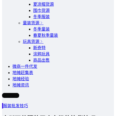
夏凉帽货源
围巾货源
冬季服装
童装货源
冬季童装
春夏秋季童装
玩具货源
新奇特
涂鸦玩具
商品出售
微商一件代发
地摊赶集表
地摊经验
地摊资讯
写文章
服装批发技巧