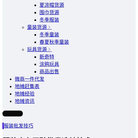
夏凉帽货源
围巾货源
冬季服装
童装货源
冬季童装
春夏秋季童装
玩具货源
新奇特
涂鸦玩具
商品出售
微商一件代发
地摊赶集表
地摊经验
地摊资讯
写文章
服装批发技巧