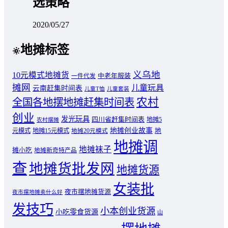
选策略
2020/05/27
地摊标签
义乌地
10元模式地摊货
中老年服装
一件代发
摊网
儿童玩具
云南赶集时间表
儿童T恤
儿童套装
农村
全国各地摆地摊赶集时间表
创业
发光玩具
四川省赶集时间表
地摊5
农村摆摊
地摊创业故事
元模式
地摊15元模式
地
地摊20元模式
地摊调
地摊袜子
摊小吃
地摊新奇特产品
查
地摊货批发网
地摊货源
女装批
夜市摆地摊货源
夜市摆地摊卖什么好
发技巧
小本创业货源
小吃零食货源
山