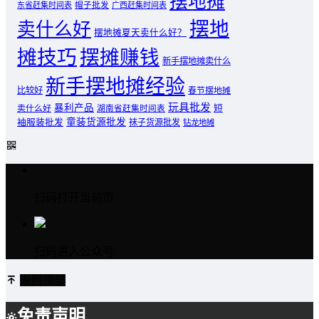
摆地摊
东省赶集时间表
帽子批发
广西赶集时间表
摆地
卖什么好
摆地摊夏天卖什么好？
摊技巧
摆摊赚钱
新手摆地摊卖什么
新手摆地摊经验
比较好
春节摆地摊
玩具批发
暴利产品
卖什么好
短
湖南省赶集时间表
童装货源批发
袖服装批发
袜子货源批发
钻龙地摊
扫码打开当前页
扫码进入公众号
返回顶部
免责声明