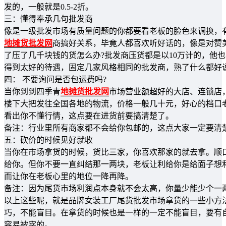
发的，一般就是0.5-2折。
三：懂得奉承几句批发商
像是一级批发市场有质量问题的你都要看老板的脸色来调换，
地摊货批发网
商搞好关系，毕竟人都喜欢听好话的，像是对赞
了压了几千块钱的货怎么办?批发商压货都是以10万计的，他
得到太好的待遇，固定几家风格相同的批发商，熟了什么都好
四： 不要询问是否包运费吗?
当你到到四季青
地摊货批发网
市场营业额超好的大店、连锁店
楼下大把发往全国各地的物流，价格一般几十元，好心的档口
看出你不懂行情，这点要在进货前要搞清楚了。
备注：行业里所有商家都不会给你包邮的，这点大家一定要清
五：砍价的时候见好就收
当你在市场拿货的时候，货比三家，你喜欢那家的就去拿。顺口
给你。但你不要一直纠结那一两块，老板让利给你是给面子想
而让你在老板心里的地位一降再降。
备注：因为尾货市场利润点本身就不会太高，你量少能少个一
以上这些呢，就是品牌女装工厂尾货批发市场拿货的一些小方
巧，不能盲目。在拿货的时候也是一样的一定不能盲目，要有
容易被宰的。