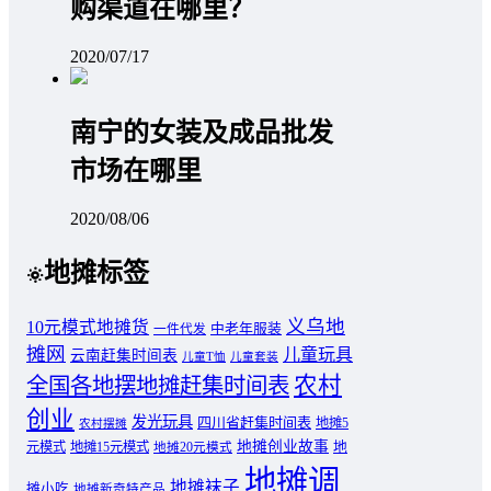
购渠道在哪里？
2020/07/17
南宁的女装及成品批发
市场在哪里
2020/08/06
地摊标签
义乌地
10元模式地摊货
中老年服装
一件代发
摊网
儿童玩具
云南赶集时间表
儿童T恤
儿童套装
农村
全国各地摆地摊赶集时间表
创业
发光玩具
四川省赶集时间表
地摊5
农村摆摊
地摊创业故事
元模式
地摊15元模式
地
地摊20元模式
地摊调
地摊袜子
摊小吃
地摊新奇特产品