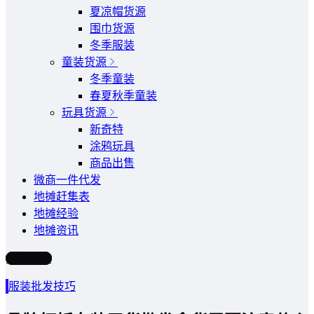
夏凉帽货源
围巾货源
冬季服装
童装货源
冬季童装
春夏秋季童装
玩具货源
新奇特
涂鸦玩具
商品出售
微商一件代发
地摊赶集表
地摊经验
地摊资讯
写文章
服装批发技巧