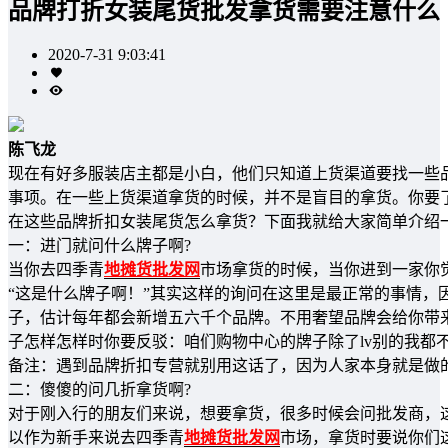
品牌打折女装尾货批发拿货需要注意什么
2020-7-31 9:03:41
陈飞龙
现在有好多服装店主都是小白，他们只知道上货渠道要找一些
事项。在一些上货渠道拿货的时候，并不是盲目的拿货。你要
在这些品牌折扣女装尾货怎么拿货？下面我就给大家简单介绍
一：进门就问什么牌子啊?
当你去四季青
地摊货批发网
市场拿货的时候，当你进到一家你
“这是什么牌子啊！”其实这样的询问在这里是最正常的事情，
子，估计每年都会新增五六千个品牌。不用奢望品牌会给你带
子怎样怎样时你要反驳：咱们购物中心的牌子除了lv别的我都
备注：遇到品牌折扣专营就别用这话了，因为人家本身就是做
二：傻傻的问几折拿货啊?
对于刚入行的朋友们来说，想要拿货，很多时候会问批发商，
以作为新手来说去四季青
地摊货批发网
市场，拿货时要说你们这