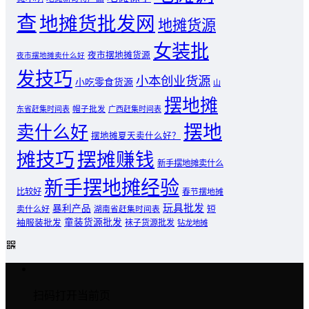
查
地摊货批发网
地摊货源
女装批
夜市摆地摊货源
夜市摆地摊卖什么好
发技巧
小本创业货源
小吃零食货源
山
摆地摊
东省赶集时间表
帽子批发
广西赶集时间表
摆地
卖什么好
摆地摊夏天卖什么好？
摊技巧
摆摊赚钱
新手摆地摊卖什么
新手摆地摊经验
比较好
春节摆地摊
玩具批发
暴利产品
卖什么好
短
湖南省赶集时间表
童装货源批发
袖服装批发
袜子货源批发
钻龙地摊
扫码打开当前页