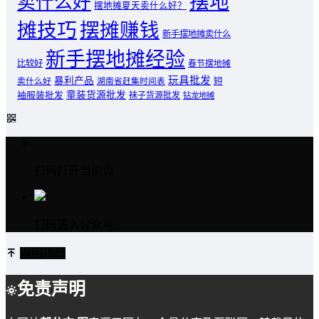
摆地
卖什么好
摆地摊夏天卖什么好？
摊技巧
摆摊赚钱
新手摆地摊卖什么
新手摆地摊经验
比较好
春节摆地摊
玩具批发
暴利产品
卖什么好
短
湖南省赶集时间表
童装货源批发
袖服装批发
袜子货源批发
钻龙地摊
扫码打开当前页
扫码进入公众号
返回顶部
免责声明