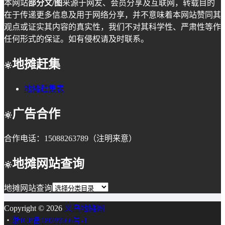
本网站
部分文/图
来源于网友、会员分享及互联网，转载目的
在于传递更多信息及用于网络分享，并不意味着本网站赞同其
观点或证实其内容的真实性，我们不对其科学性、严肃性等作
任何形式的保证。如有侵权请及时联系。
地摊赶集
地摊赶集表
广告合作
合作电话：15088263789（注明来意）
地摊网站查询
地摊网站查询
Copyright © 2026
义乌地摊网
・
浙ICP备18039566号-1