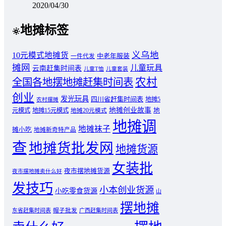
2020/04/30
地摊标签
义乌地
10元模式地摊货
中老年服装
一件代发
摊网
儿童玩具
云南赶集时间表
儿童T恤
儿童套装
农村
全国各地摆地摊赶集时间表
创业
发光玩具
四川省赶集时间表
地摊5
农村摆摊
地摊创业故事
元模式
地摊15元模式
地
地摊20元模式
地摊调
地摊袜子
摊小吃
地摊新奇特产品
查
地摊货批发网
地摊货源
女装批
夜市摆地摊货源
夜市摆地摊卖什么好
发技巧
小本创业货源
小吃零食货源
山
摆地摊
东省赶集时间表
帽子批发
广西赶集时间表