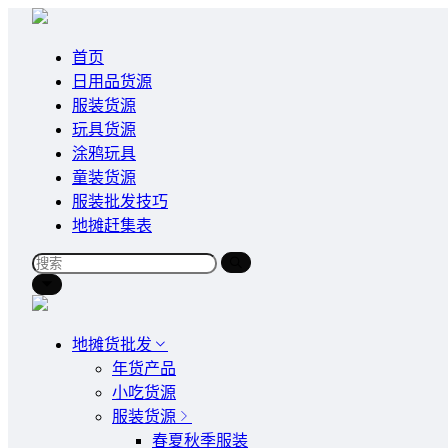
首页
日用品货源
服装货源
玩具货源
涂鸦玩具
童装货源
服装批发技巧
地摊赶集表
地摊货批发
年货产品
小吃货源
服装货源
春夏秋季服装