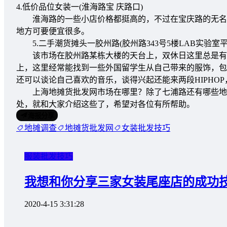
4.低价品位女装一(淮海路宝 庆路口)
淮海路的一些小店价格都挺高的，不过在宝庆路的无名小
地方可要便宜很多。
5.二手潮货摊头一胶州路(胶州路343号5楼LAB实验室平
该市场在胶州路某栋大楼的天台上，双休日这里总是有一
上，这里经常能找到一些外国留学生从自己带来的服饰，包
还可以谈论自己喜欢的音乐，谈得兴起还能来两段HIPHO
上海地摊货批发网市场在哪里？除了七浦路还有哪些地方
处，就和大家介绍这些了，希望对各位有所帮助。
海报分享
地摊调查
地摊货批发网
女装批发技巧
服装批发技巧
我想和你分享三家女装尾座店的成功
2020-4-15 3:31:28