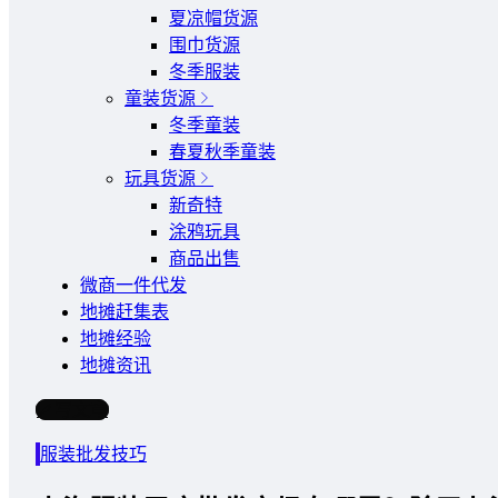
夏凉帽货源
围巾货源
冬季服装
童装货源
冬季童装
春夏秋季童装
玩具货源
新奇特
涂鸦玩具
商品出售
微商一件代发
地摊赶集表
地摊经验
地摊资讯
写文章
服装批发技巧