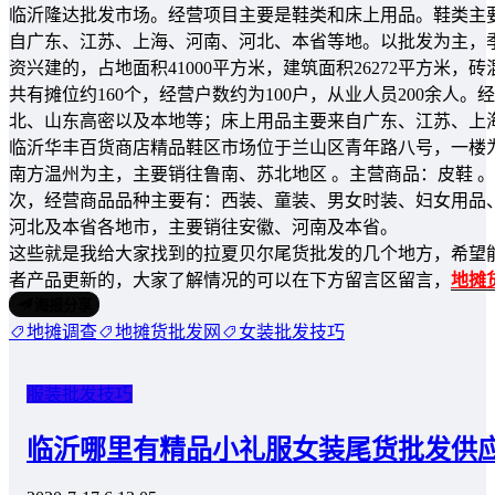
临沂隆达批发市场。经营项目主要是鞋类和床上用品。鞋类主
自广东、江苏、上海、河南、河北、本省等地。以批发为主，
资兴建的，占地面积41000平方米，建筑面积26272平方米，砖混
共有摊位约160个，经营户数约为100户，从业人员200余
北、山东高密以及本地等；床上用品主要来自广东、江苏、上
临沂华丰百货商店精品鞋区市场位于兰山区青年路八号，一楼为
南方温州为主，主要销往鲁南、苏北地区 。主营商品：皮鞋 。该市
次，经营商品品种主要有：西装、童装、男女时装、妇女用品
河北及本省各地市，主要销往安徽、河南及本省。
这些就是我给大家找到的拉夏贝尔尾货批发的几个地方，希望
者产品更新的，大家了解情况的可以在下方留言区留言，
地摊
海报分享
地摊调查
地摊货批发网
女装批发技巧
服装批发技巧
临沂哪里有精品小礼服女装尾货批发供