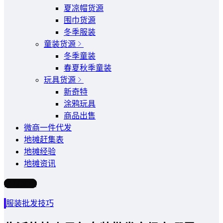
夏凉帽货源
围巾货源
冬季服装
童装货源
冬季童装
春夏秋季童装
玩具货源
新奇特
涂鸦玩具
商品出售
微商一件代发
地摊赶集表
地摊经验
地摊资讯
写文章
服装批发技巧