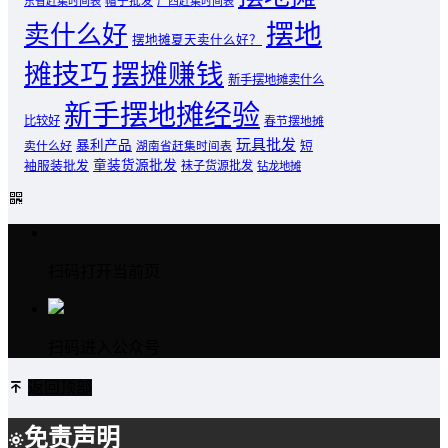
东省赶集时间表
帽子批发
广西赶集时间表
摆地
卖什么好
摆地摊夏天卖什么好？
摊技巧
摆摊赚钱
新手摆地摊卖什么
新手摆地摊经验
比较好
春节摆地摊
玩具批发
暴利产品
卖什么好
短
湖南省赶集时间表
童装货源批发
袖服装批发
袜子货源批发
钻龙地摊
扫码打开当前页
扫码进入公众号
返回顶部
免责声明