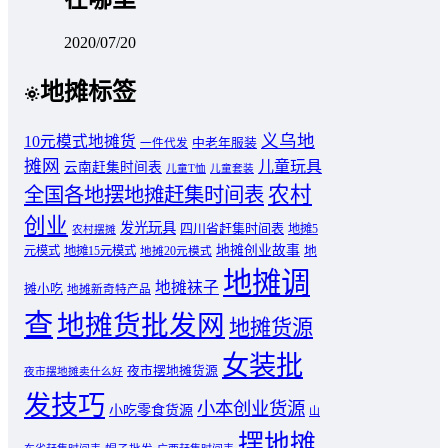
2020/07/20
地摊标签
义乌地
10元模式地摊货
中老年服装
一件代发
摊网
儿童玩具
云南赶集时间表
儿童T恤
儿童套装
农村
全国各地摆地摊赶集时间表
创业
发光玩具
四川省赶集时间表
地摊5
农村摆摊
地摊创业故事
元模式
地摊15元模式
地
地摊20元模式
地摊调
地摊袜子
摊小吃
地摊新奇特产品
查
地摊货批发网
地摊货源
女装批
夜市摆地摊货源
夜市摆地摊卖什么好
发技巧
小本创业货源
小吃零食货源
山
摆地摊