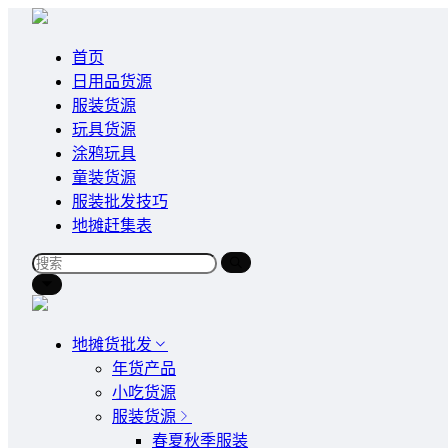
首页
日用品货源
服装货源
玩具货源
涂鸦玩具
童装货源
服装批发技巧
地摊赶集表
地摊货批发
年货产品
小吃货源
服装货源
春夏秋季服装