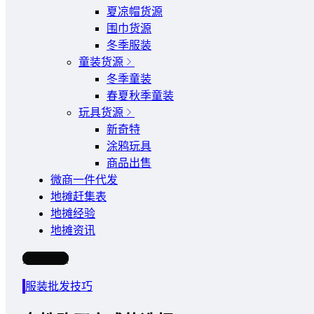
夏凉帽货源
围巾货源
冬季服装
童装货源
冬季童装
春夏秋季童装
玩具货源
新奇特
涂鸦玩具
商品出售
微商一件代发
地摊赶集表
地摊经验
地摊资讯
写文章
服装批发技巧