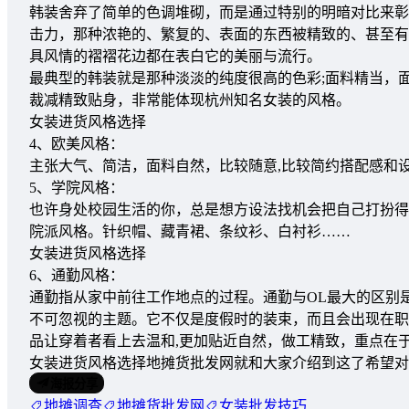
韩装舍弃了简单的色调堆砌，而是通过特别的明暗对比来彰
击力，那种浓艳的、繁复的、表面的东西被精致的、甚至有
具风情的褶褶花边都在表白它的美丽与流行。
最典型的韩装就是那种淡淡的纯度很高的色彩;面料精当，
裁减精致贴身，非常能体现杭州知名女装的风格。
女装进货风格选择
4、欧美风格：
主张大气、简洁，面料自然，比较随意,比较简约搭配感和
5、学院风格：
也许身处校园生活的你，总是想方设法找机会把自己打扮得
院派风格。针织帽、藏青裙、条纹衫、白衬衫……
女装进货风格选择
6、通勤风格：
通勤指从家中前往工作地点的过程。通勤与OL最大的区别
不可忽视的主题。它不仅是度假时的装束，而且会出现在职
品让穿着者看上去温和,更加贴近自然，做工精致，重点在
女装进货风格选择地摊货批发网就和大家介绍到这了希望对
海报分享
地摊调查
地摊货批发网
女装批发技巧