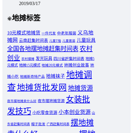
2019/03/17
地摊标签
义乌地
10元模式地摊货
中老年服装
一件代发
摊网
儿童玩具
云南赶集时间表
儿童T恤
儿童套装
农村
全国各地摆地摊赶集时间表
创业
发光玩具
四川省赶集时间表
地摊5
农村摆摊
地摊创业故事
元模式
地摊15元模式
地
地摊20元模式
地摊调
地摊袜子
摊小吃
地摊新奇特产品
查
地摊货批发网
地摊货源
女装批
夜市摆地摊货源
夜市摆地摊卖什么好
发技巧
小本创业货源
小吃零食货源
山
摆地摊
东省赶集时间表
帽子批发
广西赶集时间表