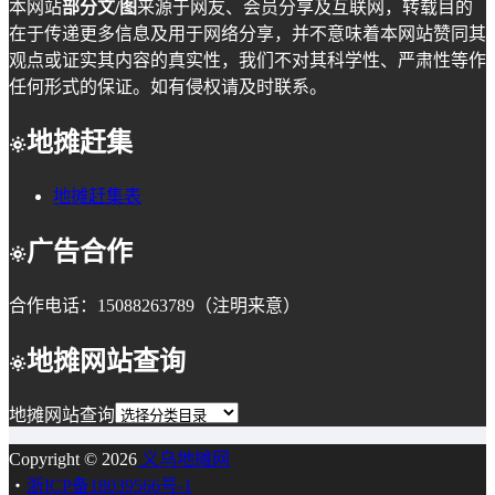
本网站
部分文/图
来源于网友、会员分享及互联网，转载目的
在于传递更多信息及用于网络分享，并不意味着本网站赞同其
观点或证实其内容的真实性，我们不对其科学性、严肃性等作
任何形式的保证。如有侵权请及时联系。
地摊赶集
地摊赶集表
广告合作
合作电话：15088263789（注明来意）
地摊网站查询
地摊网站查询
Copyright © 2026
义乌地摊网
・
浙ICP备18039566号-1