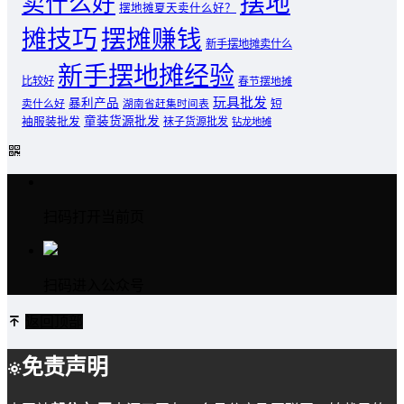
摆地
卖什么好
摆地摊夏天卖什么好？
摊技巧
摆摊赚钱
新手摆地摊卖什么
新手摆地摊经验
比较好
春节摆地摊
玩具批发
暴利产品
卖什么好
短
湖南省赶集时间表
童装货源批发
袖服装批发
袜子货源批发
钻龙地摊
扫码打开当前页
扫码进入公众号
返回顶部
免责声明