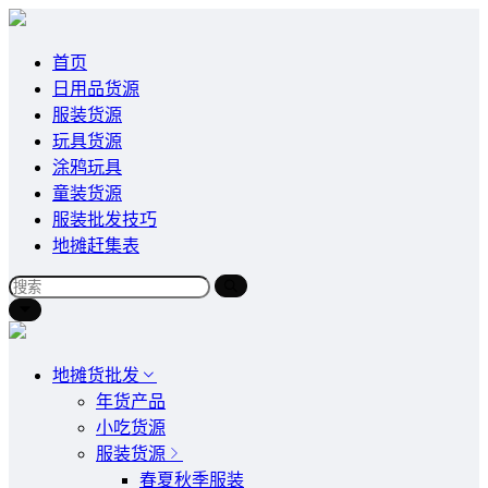
首页
日用品货源
服装货源
玩具货源
涂鸦玩具
童装货源
服装批发技巧
地摊赶集表
地摊货批发
年货产品
小吃货源
服装货源
春夏秋季服装