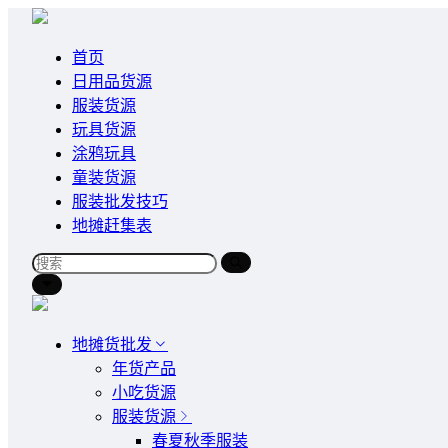
首页
日用品货源
服装货源
玩具货源
涂鸦玩具
童装货源
服装批发技巧
地摊赶集表
地摊货批发
年货产品
小吃货源
服装货源
春夏秋季服装