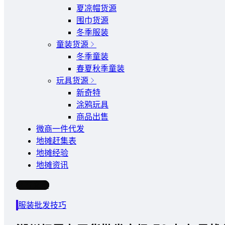
夏凉帽货源
围巾货源
冬季服装
童装货源
冬季童装
春夏秋季童装
玩具货源
新奇特
涂鸦玩具
商品出售
微商一件代发
地摊赶集表
地摊经验
地摊资讯
写文章
服装批发技巧