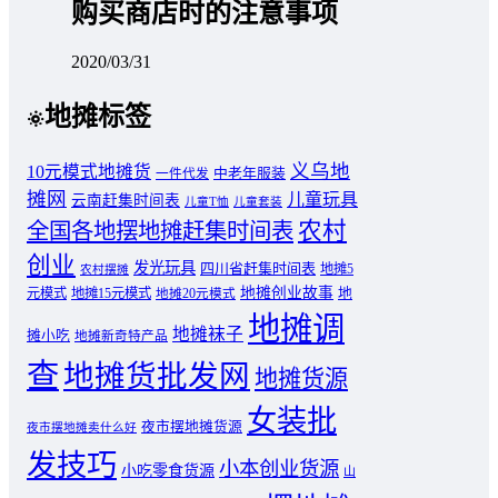
购买商店时的注意事项
2020/03/31
地摊标签
义乌地
10元模式地摊货
中老年服装
一件代发
摊网
儿童玩具
云南赶集时间表
儿童T恤
儿童套装
农村
全国各地摆地摊赶集时间表
创业
发光玩具
四川省赶集时间表
地摊5
农村摆摊
地摊创业故事
元模式
地摊15元模式
地
地摊20元模式
地摊调
地摊袜子
摊小吃
地摊新奇特产品
查
地摊货批发网
地摊货源
女装批
夜市摆地摊货源
夜市摆地摊卖什么好
发技巧
小本创业货源
小吃零食货源
山