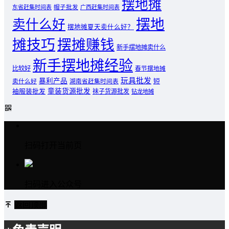
摆地摊
东省赶集时间表
帽子批发
广西赶集时间表
摆地
卖什么好
摆地摊夏天卖什么好？
摊技巧
摆摊赚钱
新手摆地摊卖什么
新手摆地摊经验
比较好
春节摆地摊
玩具批发
暴利产品
卖什么好
短
湖南省赶集时间表
童装货源批发
袖服装批发
袜子货源批发
钻龙地摊
扫码打开当前页
扫码进入公众号
返回顶部