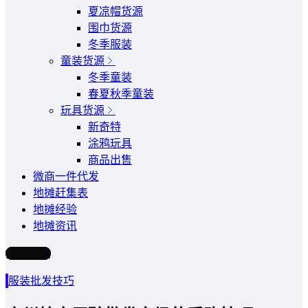
夏凉帽货源
围巾货源
冬季服装
童装货源
冬季童装
春夏秋季童装
玩具货源
新奇特
涂鸦玩具
商品出售
微商一件代发
地摊赶集表
地摊经验
地摊资讯
写文章
服装批发技巧