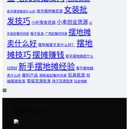
女装批
夜市摆地摊货源
夜市摆地摊卖什么好
发技巧
小本创业货源
小吃零食货源
山
摆地摊
东省赶集时间表
帽子批发
广西赶集时间表
摆地
卖什么好
摆地摊夏天卖什么好？
摊技巧
摆摊赚钱
新手摆地摊卖什么
新手摆地摊经验
比较好
春节摆地摊
玩具批发
暴利产品
卖什么好
短
湖南省赶集时间表
童装货源批发
袖服装批发
袜子货源批发
钻龙地摊
扫码打开当前页