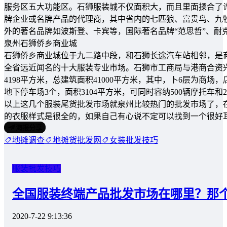
服务区五大功能区。石狮服装城不仅面积大，而且里面揉合了
牌企业或名牌产品的代理商，其中省内的七匹狼、富贵鸟、九
外的著名品牌如波斯登、卡宾等，国际著名品牌“范思哲”、耐
泉州石狮侨乡商业城
石狮侨乡商业城位于九二路中段，和石狮长途汽车站相邻，是商贸
全省远近闻名的十大服装专业市场。石狮市工商局与港商合资兴建
4198平方米，总建筑面积41000平方米，其中，卜6层为商场，
地下停车场3个，面积3104平方米，可同时容纳500辆摩托车
以上这几个服装尾货批发市场就泉州比较热门的批发市场了，
的衣服样式是很全的，如果自己有心说不定可以找到一个很好
海报分享
地摊调查
地摊货批发网
女装批发技巧
服装批发技巧
全国服装终端产品批发市场在哪里？那
2020-7-22 9:13:36