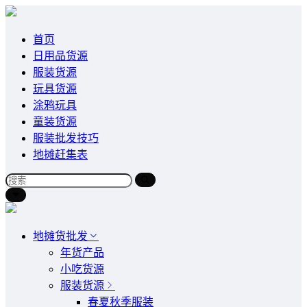
首页
日用品货源
服装货源
玩具货源
涂鸦玩具
童装货源
服装批发技巧
地摊赶集表
地摊货批发
年货产品
小吃货源
服装货源
春夏秋季服装