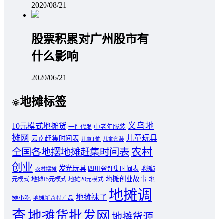
2020/08/21
股票积累对广州股市有
什么影响
2020/06/21
地摊标签
义乌地
10元模式地摊货
中老年服装
一件代发
摊网
儿童玩具
云南赶集时间表
儿童T恤
儿童套装
农村
全国各地摆地摊赶集时间表
创业
发光玩具
四川省赶集时间表
地摊5
农村摆摊
地摊创业故事
元模式
地摊15元模式
地
地摊20元模式
地摊调
地摊袜子
摊小吃
地摊新奇特产品
查
地摊货批发网
地摊货源