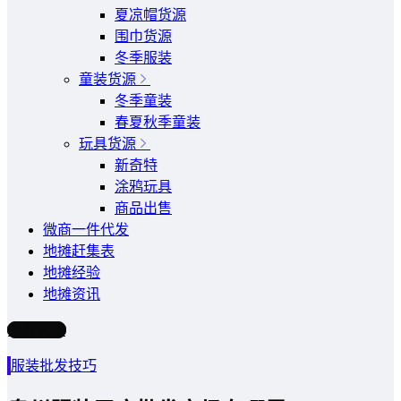
夏凉帽货源
围巾货源
冬季服装
童装货源
冬季童装
春夏秋季童装
玩具货源
新奇特
涂鸦玩具
商品出售
微商一件代发
地摊赶集表
地摊经验
地摊资讯
写文章
服装批发技巧