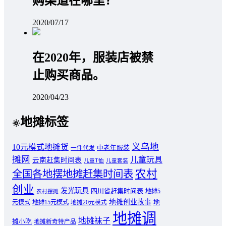
购渠道在哪里？
2020/07/17
在2020年，服装店被禁
止购买商品。
2020/04/23
地摊标签
义乌地
10元模式地摊货
中老年服装
一件代发
摊网
儿童玩具
云南赶集时间表
儿童T恤
儿童套装
农村
全国各地摆地摊赶集时间表
创业
发光玩具
四川省赶集时间表
地摊5
农村摆摊
地摊创业故事
元模式
地摊15元模式
地
地摊20元模式
地摊调
地摊袜子
摊小吃
地摊新奇特产品