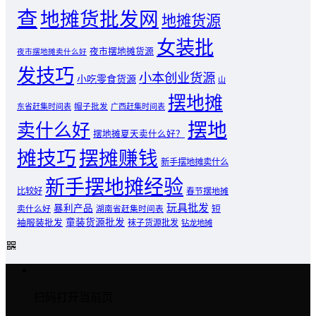
查
地摊货批发网
地摊货源
女装批
夜市摆地摊货源
夜市摆地摊卖什么好
发技巧
小本创业货源
小吃零食货源
山
摆地摊
东省赶集时间表
帽子批发
广西赶集时间表
摆地
卖什么好
摆地摊夏天卖什么好？
摊技巧
摆摊赚钱
新手摆地摊卖什么
新手摆地摊经验
比较好
春节摆地摊
玩具批发
暴利产品
卖什么好
短
湖南省赶集时间表
童装货源批发
袖服装批发
袜子货源批发
钻龙地摊
扫码打开当前页