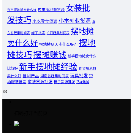
女装批
夜市摆地摊货源
夜市摆地摊卖什么好
发技巧
小本创业货源
小吃零食货源
山
摆地摊
东省赶集时间表
帽子批发
广西赶集时间表
摆地
卖什么好
摆地摊夏天卖什么好？
摊技巧
摆摊赚钱
新手摆地摊卖什么
新手摆地摊经验
比较好
春节摆地摊
玩具批发
暴利产品
卖什么好
短
湖南省赶集时间表
童装货源批发
袖服装批发
袜子货源批发
钻龙地摊
扫码打开当前页