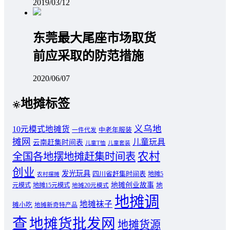
2019/03/12
东莞最大尾座市场取货
前应采取的防范措施
2020/06/07
地摊标签
义乌地
10元模式地摊货
中老年服装
一件代发
摊网
儿童玩具
云南赶集时间表
儿童T恤
儿童套装
农村
全国各地摆地摊赶集时间表
创业
发光玩具
四川省赶集时间表
地摊5
农村摆摊
地摊创业故事
元模式
地摊15元模式
地
地摊20元模式
地摊调
地摊袜子
摊小吃
地摊新奇特产品
查
地摊货批发网
地摊货源