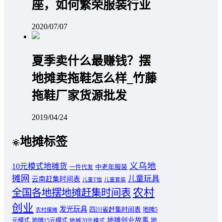
座，如何繁荣服装行业
2020/07/07
夏季卖什么最赚钱？摆
地摊卖拖鞋怎么样_竹藤
拖鞋厂家货源批发
2019/04/24
地摊标签
义乌地
10元模式地摊货
中老年服装
一件代发
摊网
儿童玩具
云南赶集时间表
儿童T恤
儿童套装
农村
全国各地摆地摊赶集时间表
创业
发光玩具
四川省赶集时间表
地摊5
农村摆摊
地摊创业故事
元模式
地摊15元模式
地
地摊20元模式