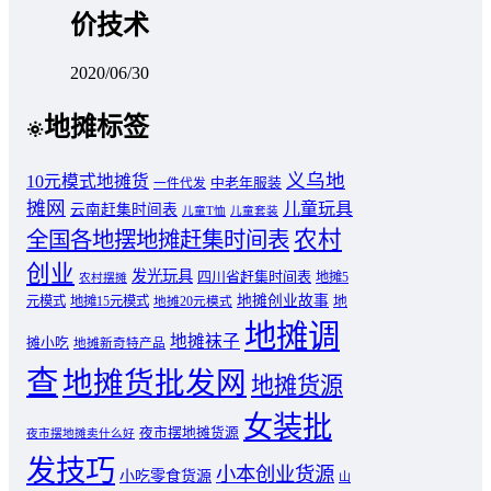
价技术
2020/06/30
地摊标签
义乌地
10元模式地摊货
中老年服装
一件代发
摊网
儿童玩具
云南赶集时间表
儿童T恤
儿童套装
农村
全国各地摆地摊赶集时间表
创业
发光玩具
四川省赶集时间表
地摊5
农村摆摊
地摊创业故事
元模式
地摊15元模式
地
地摊20元模式
地摊调
地摊袜子
摊小吃
地摊新奇特产品
查
地摊货批发网
地摊货源
女装批
夜市摆地摊货源
夜市摆地摊卖什么好
发技巧
小本创业货源
小吃零食货源
山