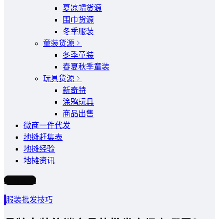
夏凉帽货源
围巾货源
冬季服装
童装货源
冬季童装
春夏秋季童装
玩具货源
新奇特
涂鸦玩具
商品出售
微商一件代发
地摊赶集表
地摊经验
地摊资讯
写文章
服装批发技巧