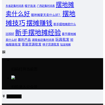
摆地摊
东省赶集时间表
帽子批发
广西赶集时间表
摆地
卖什么好
摆地摊夏天卖什么好？
摊技巧
摆摊赚钱
新手摆地摊卖什么
新手摆地摊经验
比较好
春节摆地摊
玩具批发
暴利产品
卖什么好
短
湖南省赶集时间表
童装货源批发
袖服装批发
袜子货源批发
钻龙地摊
扫码打开当前页
扫码进入公众号
返回顶部