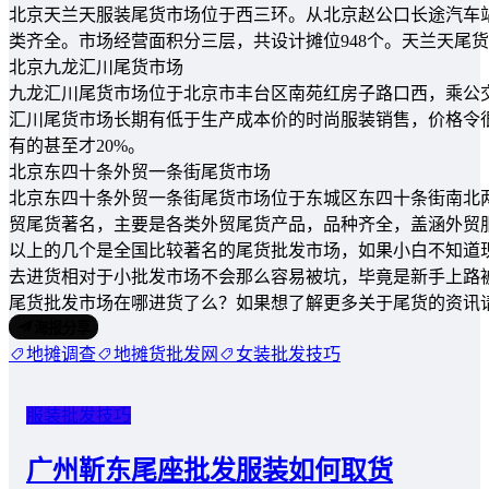
北京天兰天服装尾货市场位于西三环。从北京赵公口长途汽车站
类齐全。市场经营面积分三层，共设计摊位948个。天兰天尾
北京九龙汇川尾货市场
九龙汇川尾货市场位于北京市丰台区南苑红房子路口西，乘公交343、
汇川尾货市场长期有低于生产成本价的时尚服装销售，价格令很
有的甚至才20%。
北京东四十条外贸一条街尾货市场
北京东四十条外贸一条街尾货市场位于东城区东四十条街南北两侧，
贸尾货著名，主要是各类外贸尾货产品，品种齐全，盖涵外贸
以上的几个是全国比较著名的尾货批发市场，如果小白不知道
去进货相对于小批发市场不会那么容易被坑，毕竟是新手上路
尾货批发市场在哪进货了么？如果想了解更多关于尾货的资讯
海报分享
地摊调查
地摊货批发网
女装批发技巧
服装批发技巧
广州靳东尾座批发服装如何取货