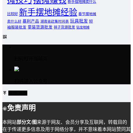
摊技巧
摆摊赚钱
新手摆地摊卖什么
新手摆地摊经验
比较好
春节摆地摊
玩具批发
暴利产品
卖什么好
短
湖南省赶集时间表
童装货源批发
袖服装批发
袜子货源批发
钻龙地摊
扫码打开当前页
扫码进入公众号
返回顶部
免责声明
本网站
部分文/图
来源于网友、会员分享及互联网，转载目的
在于传递更多信息及用于网络分享，并不意味着本网站赞同其