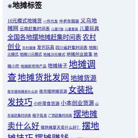
地摊标签
义乌地
10元模式地摊货
中老年服装
一件代发
摊网
儿童玩具
云南赶集时间表
儿童T恤
儿童套装
农村
全国各地摆地摊赶集时间表
创业
发光玩具
四川省赶集时间表
地摊5
农村摆摊
地摊创业故事
元模式
地摊15元模式
地
地摊20元模式
地摊调
地摊袜子
摊小吃
地摊新奇特产品
查
地摊货批发网
地摊货源
女装批
夜市摆地摊货源
夜市摆地摊卖什么好
发技巧
小本创业货源
小吃零食货源
山
摆地摊
东省赶集时间表
帽子批发
广西赶集时间表
摆地
卖什么好
摆地摊夏天卖什么好？