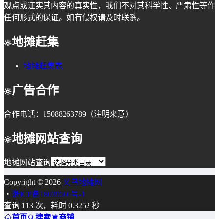
观点或证实其内容的真实性，我们不对其科学性、严肃性等作
任何形式的保证。如有侵权请及时联系。
地摊赶集
地摊赶集表
广告合作
合作电话：15088263789（注明来意）
地摊网站查询
地摊网站查询
Copyright © 2026
义乌地摊网
・
浙ICP备18039566号-1
查询 113 次，耗时 0.3252 秒
首页
搜索
商铺