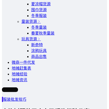
夏凉帽货源
围巾货源
冬季服装
童装货源
冬季童装
春夏秋季童装
玩具货源
新奇特
涂鸦玩具
商品出售
微商一件代发
地摊赶集表
地摊经验
地摊资讯
写文章
服装批发技巧