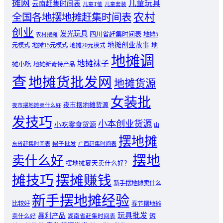
摊网
儿童玩具
云南赶集时间表
儿童T恤
儿童套装
农村
全国各地摆地摊赶集时间表
创业
发光玩具
四川省赶集时间表
地摊5
农村摆摊
地摊创业故事
元模式
地摊15元模式
地
地摊20元模式
地摊调
地摊袜子
摊小吃
地摊新奇特产品
查
地摊货批发网
地摊货源
女装批
夜市摆地摊货源
夜市摆地摊卖什么好
发技巧
小本创业货源
小吃零食货源
山
摆地摊
东省赶集时间表
帽子批发
广西赶集时间表
摆地
卖什么好
摆地摊夏天卖什么好？
摊技巧
摆摊赚钱
新手摆地摊卖什么
新手摆地摊经验
比较好
春节摆地摊
玩具批发
暴利产品
卖什么好
短
湖南省赶集时间表