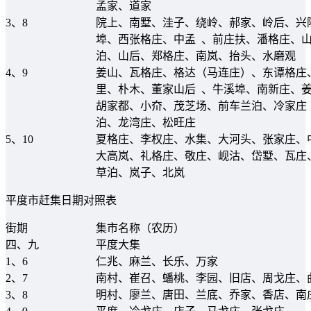
孟家、道家
3、8
院上、南墅、洼子、绕岭、郝家、岭后、兴
埠、西张格庄、中孟 、前庄扶、潘格庄、
泊、山后、郑格庄、南岚、抬头、水磨观
4、9
姜山、瓦格庄、格达（马连庄）、东谭格庄
里、朴木、董家山后 、牛溪埠、南新庄、
胡家都、小夼、茂芝场、前车兰泊、冷家庄
泊、龙湾庄、松旺庄
5、10
夏格庄、李权庄、水集、大河头、张家庄、
大高岚、礼格庄、敬庄、岘沽、岱墅、瓦庄
草泊、岚子、北岚
平度市赶集日期对照表
街期
集市名称（农历）
四、九
平度大集
1、6
仁兆、麻兰、长乐、万家
2、7
南村、崔召、蟠桃、李园、旧店、周戈庄、
3、8
明村、廖兰、唐田、兰底、乔家、香店、南