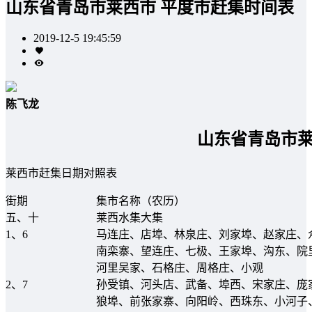
山东省青岛市莱西市 平度市赶集时间表
2019-12-5 19:45:59
陈飞龙
山东省青岛市莱
莱西市赶集日期对照表
街期
集市名称（农历）
五、十
莱西水集大集
1、6
马连庄、店埠、林泉庄、刘家埠、赵家庄、
南栾寨、望连庄、七极、王家埠、沟东、院
河里吴家、石格庄、周格庄、小观
2、7
孙受镇、河头店、武备、埠西、宋家庄、庞
狼埠、前张家寨、向阳岭、西珠东、小河子