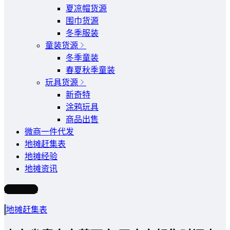
夏凉帽货源
围巾货源
冬季服装
童装货源
冬季童装
春夏秋季童装
玩具货源
新奇特
涂鸦玩具
商品出售
微商一件代发
地摊赶集表
地摊经验
地摊资讯
写文章
地摊赶集表