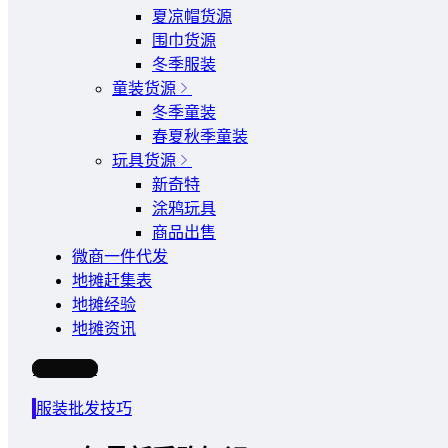
夏凉帽货源
围巾货源
冬季服装
童装货源
冬季童装
春夏秋季童装
玩具货源
新奇特
涂鸦玩具
商品出售
微商一件代发
地摊赶集表
地摊经验
地摊资讯
写文章
服装批发技巧