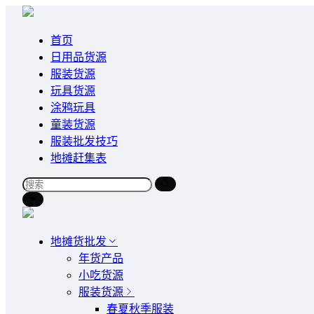
首页
日用品货源
服装货源
玩具货源
涂鸦玩具
童装货源
服装批发技巧
地摊赶集表
地摊货批发
年货产品
小吃货源
服装货源
春夏秋季服装