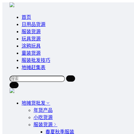
首页
日用品货源
服装货源
玩具货源
涂鸦玩具
童装货源
服装批发技巧
地摊赶集表
地摊货批发
年货产品
小吃货源
服装货源
春夏秋季服装