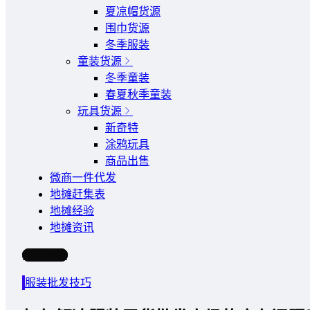
夏凉帽货源
围巾货源
冬季服装
童装货源
冬季童装
春夏秋季童装
玩具货源
新奇特
涂鸦玩具
商品出售
微商一件代发
地摊赶集表
地摊经验
地摊资讯
写文章
服装批发技巧