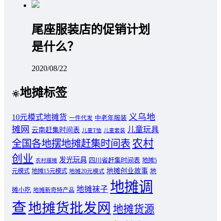
尾座服装店的促销计划
是什么？
2020/08/22
地摊标签
义乌地
10元模式地摊货
中老年服装
一件代发
摊网
儿童玩具
云南赶集时间表
儿童T恤
儿童套装
农村
全国各地摆地摊赶集时间表
创业
发光玩具
四川省赶集时间表
地摊5
农村摆摊
地摊创业故事
元模式
地摊15元模式
地
地摊20元模式
地摊调
地摊袜子
摊小吃
地摊新奇特产品
查
地摊货批发网
地摊货源