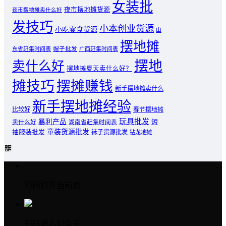
女装批
夜市摆地摊货源
夜市摆地摊卖什么好
发技巧
小本创业货源
小吃零食货源
山
摆地摊
东省赶集时间表
帽子批发
广西赶集时间表
摆地
卖什么好
摆地摊夏天卖什么好？
摊技巧
摆摊赚钱
新手摆地摊卖什么
新手摆地摊经验
比较好
春节摆地摊
玩具批发
暴利产品
卖什么好
短
湖南省赶集时间表
童装货源批发
袖服装批发
袜子货源批发
钻龙地摊
扫码打开当前页
扫码进入公众号