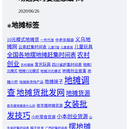
2020/06/26
地摊标签
义乌地
10元模式地摊货
中老年服装
一件代发
摊网
儿童玩具
云南赶集时间表
儿童T恤
儿童套装
农村
全国各地摆地摊赶集时间表
创业
发光玩具
四川省赶集时间表
地摊5
农村摆摊
地摊创业故事
元模式
地摊15元模式
地
地摊20元模式
地摊调
地摊袜子
摊小吃
地摊新奇特产品
查
地摊货批发网
地摊货源
女装批
夜市摆地摊货源
夜市摆地摊卖什么好
发技巧
小本创业货源
小吃零食货源
山
摆地摊
东省赶集时间表
帽子批发
广西赶集时间表