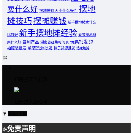
摆地
卖什么好
摆地摊夏天卖什么好？
摊技巧
摆摊赚钱
新手摆地摊卖什么
新手摆地摊经验
比较好
春节摆地摊
玩具批发
暴利产品
卖什么好
短
湖南省赶集时间表
童装货源批发
袖服装批发
袜子货源批发
钻龙地摊
扫码打开当前页
扫码进入公众号
返回顶部
免责声明