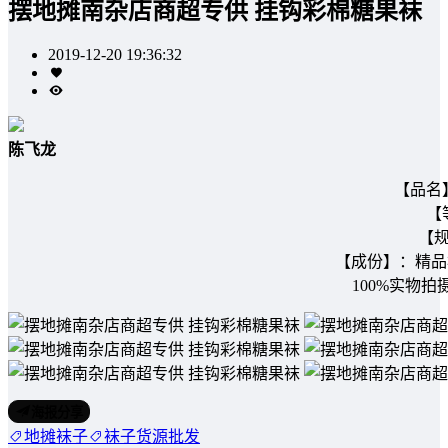
摆地摊南杂店商超专供 挂钩彩棉糖果袜
2019-12-20 19:36:32
陈飞龙
【品名
【
【规
【成份】：精品棉
100%实物
海报分享
地摊袜子
袜子货源批发