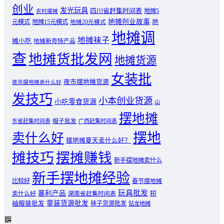
创业
发光玩具
四川省赶集时间表
地摊5
农村摆摊
地摊创业故事
元模式
地摊15元模式
地
地摊20元模式
地摊调
地摊袜子
摊小吃
地摊新奇特产品
查
地摊货批发网
地摊货源
女装批
夜市摆地摊货源
夜市摆地摊卖什么好
发技巧
小本创业货源
小吃零食货源
山
摆地摊
东省赶集时间表
帽子批发
广西赶集时间表
摆地
卖什么好
摆地摊夏天卖什么好？
摊技巧
摆摊赚钱
新手摆地摊卖什么
新手摆地摊经验
比较好
春节摆地摊
玩具批发
暴利产品
卖什么好
短
湖南省赶集时间表
童装货源批发
袖服装批发
袜子货源批发
钻龙地摊