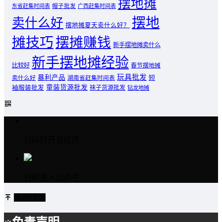
摆地摊
东省赶集时间表
帽子批发
广西赶集时间表
摆地
卖什么好
摆地摊夏天卖什么好？
摊技巧
摆摊赚钱
新手摆地摊卖什么
新手摆地摊经验
比较好
春节摆地摊
玩具批发
暴利产品
卖什么好
短
湖南省赶集时间表
童装货源批发
袖服装批发
袜子货源批发
钻龙地摊
扫码打开当前页
扫码进入公众号
返回顶部