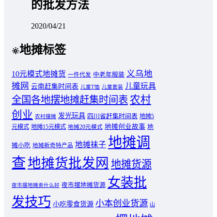
的批发方法
2020/04/21
地摊标签
义乌地
10元模式地摊货
中老年服装
一件代发
摊网
儿童玩具
云南赶集时间表
儿童T恤
儿童套装
农村
全国各地摆地摊赶集时间表
创业
发光玩具
四川省赶集时间表
地摊5
农村摆摊
地摊创业故事
元模式
地摊15元模式
地
地摊20元模式
地摊调
地摊袜子
摊小吃
地摊新奇特产品
查
地摊货批发网
地摊货源
女装批
夜市摆地摊货源
夜市摆地摊卖什么好
发技巧
小本创业货源
小吃零食货源
山