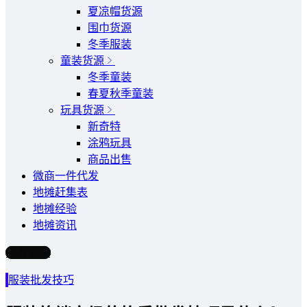
夏凉帽货源
围巾货源
冬季服装
童装货源
冬季童装
春夏秋季童装
玩具货源
新奇特
涂鸦玩具
商品出售
微商一件代发
地摊赶集表
地摊经验
地摊资讯
写文章
服装批发技巧