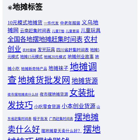
地摊标签
义乌地
10元模式地摊货
中老年服装
一件代发
摊网
儿童玩具
云南赶集时间表
儿童T恤
儿童套装
农村
全国各地摆地摊赶集时间表
创业
发光玩具
四川省赶集时间表
地摊5
农村摆摊
地摊创业故事
元模式
地摊15元模式
地
地摊20元模式
地摊调
地摊袜子
摊小吃
地摊新奇特产品
查
地摊货批发网
地摊货源
女装批
夜市摆地摊货源
夜市摆地摊卖什么好
发技巧
小本创业货源
小吃零食货源
山
摆地摊
东省赶集时间表
帽子批发
广西赶集时间表
摆地
卖什么好
摆地摊夏天卖什么好？