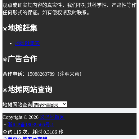
观点或证实其内容的真实性，我们不对其科学性、严肃性等作
任何形式的保证。如有侵权请及时联系。
地摊赶集
地摊赶集表
广告合作
合作电话：15088263789（注明来意）
地摊网站查询
地摊网站查询
Copyright © 2026
义乌地摊网
・
浙ICP备18039566号-1
查询 115 次，耗时 0.3186 秒