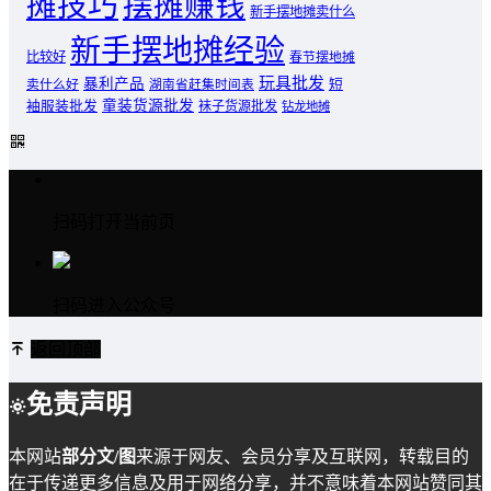
摊技巧
摆摊赚钱
新手摆地摊卖什么
新手摆地摊经验
比较好
春节摆地摊
玩具批发
暴利产品
卖什么好
短
湖南省赶集时间表
童装货源批发
袖服装批发
袜子货源批发
钻龙地摊
扫码打开当前页
扫码进入公众号
返回顶部
免责声明
本网站
部分文/图
来源于网友、会员分享及互联网，转载目的
在于传递更多信息及用于网络分享，并不意味着本网站赞同其