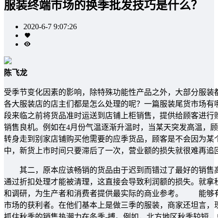
服装终端市场的换季批发技巧是什么？
2020-6-7 9:07:26
陈飞龙
受季节变化因素的影响，除特殊功能性产品之外，大部分服装
各大服装店的店主们都是怎么处理的呢？一篇服装尾货市场有
段来临之前将货品准时运送到店铺上柜销售，提供给顾客进行
销售良机。例如在4月份气温逐渐升温时，当某天突发高温，顾
转身走到别家店铺购买他需要的应季货品，顾客是不会因为某
中，新货上市时间只要滞后了一次，营业额的损失就很难再追
其二，原本应该畅销的货品由于迟到而错过了最好的销售高
通过折扣处理才能被清理，这直接会导致利润额的损失。就拿
和调研，为生产者和消费者提供最实际的商业参考。 能够有
市场的获利者。在他们基本上是做三季的服装，商家还坦言，
抓住秋季的销售热潮力在冬季-搏。例如，北方地区秋季较短，