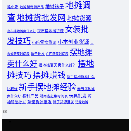
地摊调
地摊袜子
摊小吃
地摊新奇特产品
查
地摊货批发网
地摊货源
女装批
夜市摆地摊货源
夜市摆地摊卖什么好
发技巧
小本创业货源
小吃零食货源
山
摆地摊
东省赶集时间表
帽子批发
广西赶集时间表
摆地
卖什么好
摆地摊夏天卖什么好？
摊技巧
摆摊赚钱
新手摆地摊卖什么
新手摆地摊经验
比较好
春节摆地摊
玩具批发
暴利产品
卖什么好
短
湖南省赶集时间表
童装货源批发
袖服装批发
袜子货源批发
钻龙地摊