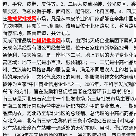
包、手套、皮鞋、皮件等。2、二层为皮革服装，分光皮区、
细皮区、毛领皮褥子等，面料区、配件区、化料区等。4、四
庄
地摊货批发网
市场，凡是从事皮革业的厂家都能在辛集中国
解决购物、用餐等一切问题。该项目位于北环路以北，教育路以
面停车场，四面走道，共计4层。
天成商港品牌
地摊货批发网
市场，由河北天成企业集团下属的
天成商港经贸有限公司经营管理，位于石家庄市新华路32号
通便利，得天独厚。是一座地下二层、地上五层的大型专业化
营区域：地下一层是小百货、服装辅料；一、二层是中高档品
州、武汉等地风格各异的服装品牌，满足不同层次人士的着装
特的展示空间，文化气息浓郁的氛围，将服装服饰文化内涵表现得
被评为百家“中国商业信用企业”之一。2005年，在科学发展
兴商”的方针，旨在鼓励和督促经营者在经营环节上尊崇诚信
南三条是河北省石家庄市一个批发市场,南三条批发市场主要
是南三条市场内以经营中高档针织内衣为主的专业市场，一期建
品牌内衣，河北乃至华北地区的总经销、总代理的中高档商品占
有北义乌，北有南三条”之称的南三条市场地处石家庄市中心商业
火车站和长途汽车站唯一通道处的天桥东侧。当时，借助交通
场”。1989年在天桥市场的基础上，通过政府投资、商户集资