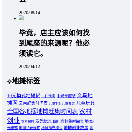
2020/08/14
毕竟，店主应该如何找
到尾座的来源呢？他必
须读它。
2020/04/12
地摊标签
义乌地
10元模式地摊货
中老年服装
一件代发
摊网
儿童玩具
云南赶集时间表
儿童T恤
儿童套装
农村
全国各地摆地摊赶集时间表
创业
发光玩具
四川省赶集时间表
地摊5
农村摆摊
地摊创业故事
元模式
地摊15元模式
地
地摊20元模式