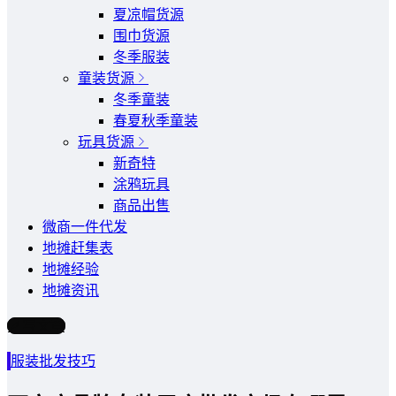
夏凉帽货源
围巾货源
冬季服装
童装货源
冬季童装
春夏秋季童装
玩具货源
新奇特
涂鸦玩具
商品出售
微商一件代发
地摊赶集表
地摊经验
地摊资讯
写文章
服装批发技巧