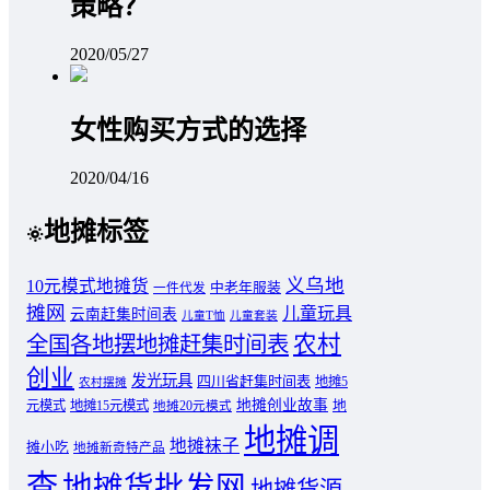
策略？
2020/05/27
女性购买方式的选择
2020/04/16
地摊标签
义乌地
10元模式地摊货
中老年服装
一件代发
摊网
儿童玩具
云南赶集时间表
儿童T恤
儿童套装
农村
全国各地摆地摊赶集时间表
创业
发光玩具
四川省赶集时间表
地摊5
农村摆摊
地摊创业故事
元模式
地摊15元模式
地
地摊20元模式
地摊调
地摊袜子
摊小吃
地摊新奇特产品
查
地摊货批发网
地摊货源