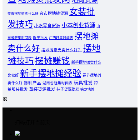
女装批
夜市摆地摊货源
夜市摆地摊卖什么好
发技巧
小本创业货源
小吃零食货源
山
摆地摊
东省赶集时间表
帽子批发
广西赶集时间表
摆地
卖什么好
摆地摊夏天卖什么好？
摊技巧
摆摊赚钱
新手摆地摊卖什么
新手摆地摊经验
比较好
春节摆地摊
玩具批发
暴利产品
卖什么好
短
湖南省赶集时间表
童装货源批发
袖服装批发
袜子货源批发
钻龙地摊
扫码打开当前页