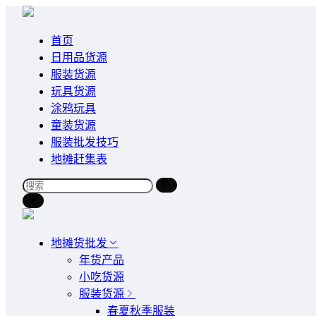
首页
日用品货源
服装货源
玩具货源
涂鸦玩具
童装货源
服装批发技巧
地摊赶集表
地摊货批发
年货产品
小吃货源
服装货源
春夏秋季服装