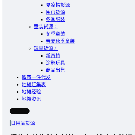
夏凉帽货源
围巾货源
冬季服装
童装货源
冬季童装
春夏秋季童装
玩具货源
新奇特
涂鸦玩具
商品出售
微商一件代发
地摊赶集表
地摊经验
地摊资讯
写文章
日用品货源