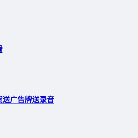
滑
货送广告牌送录音