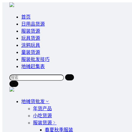
首页
日用品货源
服装货源
玩具货源
涂鸦玩具
童装货源
服装批发技巧
地摊赶集表
地摊货批发
年货产品
小吃货源
服装货源
春夏秋季服装