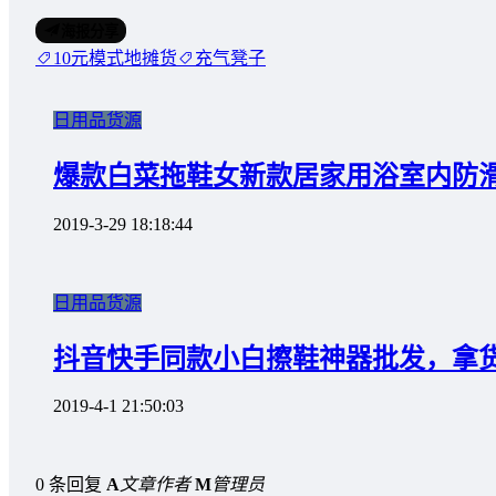
海报分享
10元模式地摊货
充气凳子
日用品货源
爆款白菜拖鞋女新款居家用浴室内防
2019-3-29 18:18:44
日用品货源
抖音快手同款小白擦鞋神器批发，拿
2019-4-1 21:50:03
0 条回复
A
文章作者
M
管理员