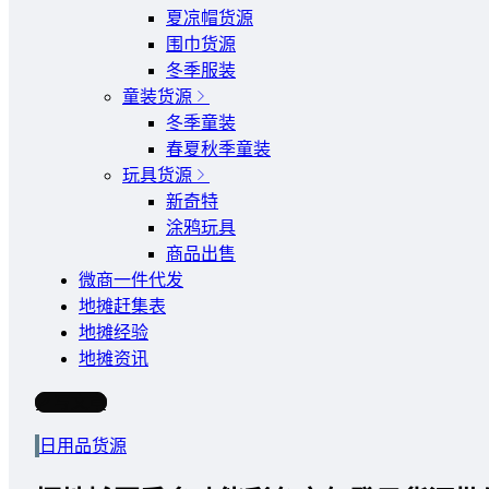
夏凉帽货源
围巾货源
冬季服装
童装货源
冬季童装
春夏秋季童装
玩具货源
新奇特
涂鸦玩具
商品出售
微商一件代发
地摊赶集表
地摊经验
地摊资讯
写文章
日用品货源