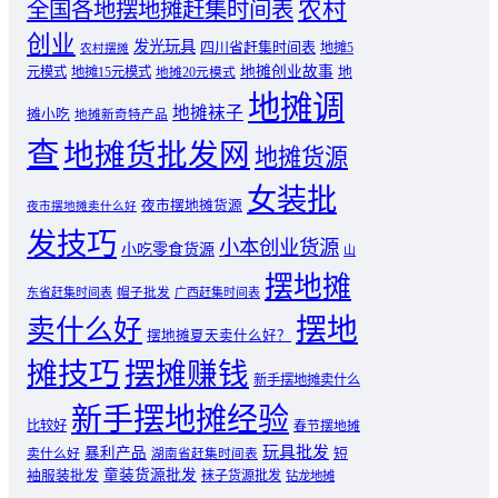
农村
全国各地摆地摊赶集时间表
创业
发光玩具
四川省赶集时间表
地摊5
农村摆摊
地摊创业故事
元模式
地摊15元模式
地
地摊20元模式
地摊调
地摊袜子
摊小吃
地摊新奇特产品
查
地摊货批发网
地摊货源
女装批
夜市摆地摊货源
夜市摆地摊卖什么好
发技巧
小本创业货源
小吃零食货源
山
摆地摊
东省赶集时间表
帽子批发
广西赶集时间表
摆地
卖什么好
摆地摊夏天卖什么好？
摊技巧
摆摊赚钱
新手摆地摊卖什么
新手摆地摊经验
比较好
春节摆地摊
玩具批发
暴利产品
卖什么好
短
湖南省赶集时间表
童装货源批发
袖服装批发
袜子货源批发
钻龙地摊