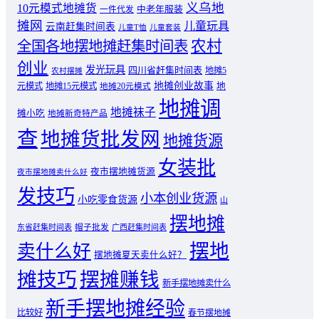
义乌地
10元模式地摊货
中老年服装
一件代发
摊网
儿童玩具
云南赶集时间表
儿童T恤
儿童套装
农村
全国各地摆地摊赶集时间表
创业
发光玩具
四川省赶集时间表
地摊5
农村摆摊
地摊创业故事
元模式
地摊15元模式
地
地摊20元模式
地摊调
地摊袜子
摊小吃
地摊新奇特产品
查
地摊货批发网
地摊货源
女装批
夜市摆地摊货源
夜市摆地摊卖什么好
发技巧
小本创业货源
小吃零食货源
山
摆地摊
东省赶集时间表
帽子批发
广西赶集时间表
摆地
卖什么好
摆地摊夏天卖什么好？
摊技巧
摆摊赚钱
新手摆地摊卖什么
新手摆地摊经验
比较好
春节摆地摊