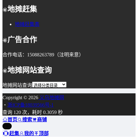
地摊赶集
地摊赶集表
广告合作
合作电话：15088263789（注明来意）
地摊网站查询
地摊网站查询
Copyright © 2026
义乌地摊网
・
浙ICP备18039566号-1
查询 120 次，耗时 0.3059 秒
首页
搜索
商铺
赶集
我的
顶部