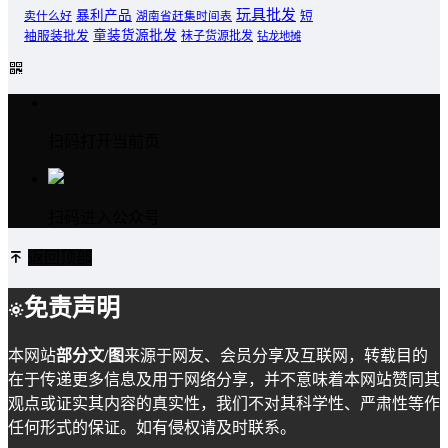
玩具批发
暴利产品
卖什么好
短
湖南省赶集时间表
童装货源批发
袖服装批发
袜子货源批发
钻龙地摊
扫码打开当前页
扫码进入公众号
返回顶部
免责声明
本网站
部分文/图
来源于网友、会员分享及互联网，转载目的
在于传递更多信息及用于网络分享，并不意味着本网站赞同其
观点或证实其内容的真实性，我们不对其科学性、严肃性等作
任何形式的保证。如有侵权请及时联系。