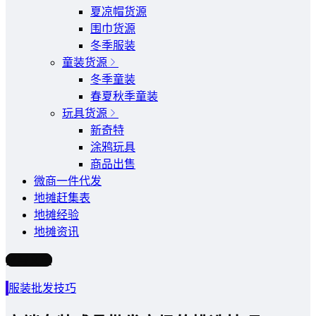
夏凉帽货源
围巾货源
冬季服装
童装货源
冬季童装
春夏秋季童装
玩具货源
新奇特
涂鸦玩具
商品出售
微商一件代发
地摊赶集表
地摊经验
地摊资讯
写文章
服装批发技巧