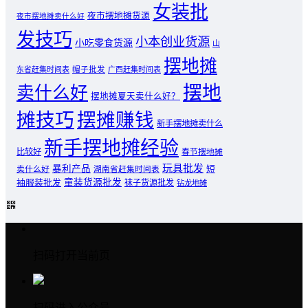
女装批
夜市摆地摊货源
夜市摆地摊卖什么好
发技巧
小本创业货源
小吃零食货源
山
摆地摊
东省赶集时间表
帽子批发
广西赶集时间表
摆地
卖什么好
摆地摊夏天卖什么好？
摊技巧
摆摊赚钱
新手摆地摊卖什么
新手摆地摊经验
比较好
春节摆地摊
玩具批发
暴利产品
卖什么好
短
湖南省赶集时间表
童装货源批发
袖服装批发
袜子货源批发
钻龙地摊
扫码打开当前页
扫码进入公众号