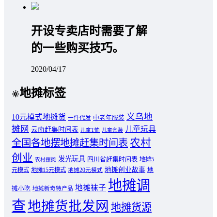
开设专卖店时需要了解
的一些购买技巧。
2020/04/17
地摊标签
义乌地
10元模式地摊货
中老年服装
一件代发
摊网
儿童玩具
云南赶集时间表
儿童T恤
儿童套装
农村
全国各地摆地摊赶集时间表
创业
发光玩具
四川省赶集时间表
地摊5
农村摆摊
地摊创业故事
元模式
地摊15元模式
地
地摊20元模式
地摊调
地摊袜子
摊小吃
地摊新奇特产品
查
地摊货批发网
地摊货源