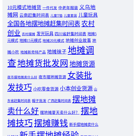
义乌地
10元模式地摊货
中老年服装
一件代发
摊网
儿童玩具
云南赶集时间表
儿童T恤
儿童套装
农村
全国各地摆地摊赶集时间表
创业
发光玩具
四川省赶集时间表
地摊5
农村摆摊
地摊创业故事
元模式
地摊15元模式
地
地摊20元模式
地摊调
地摊袜子
摊小吃
地摊新奇特产品
查
地摊货批发网
地摊货源
女装批
夜市摆地摊货源
夜市摆地摊卖什么好
发技巧
小本创业货源
小吃零食货源
山
摆地摊
东省赶集时间表
帽子批发
广西赶集时间表
摆地
卖什么好
摆地摊夏天卖什么好？
摊技巧
摆摊赚钱
新手摆地摊卖什么
新手摆地摊经验