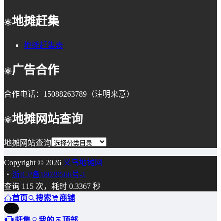
地摊赶集
地摊赶集表
广告合作
合作电话：15088263789（注明来意）
地摊网站查询
地摊网站查询
Copyright © 2026
义乌地摊网
・
浙ICP备18039566号-1
查询 115 次，耗时 0.3367 秒
首页
搜索
商铺
赶集
我的
顶部