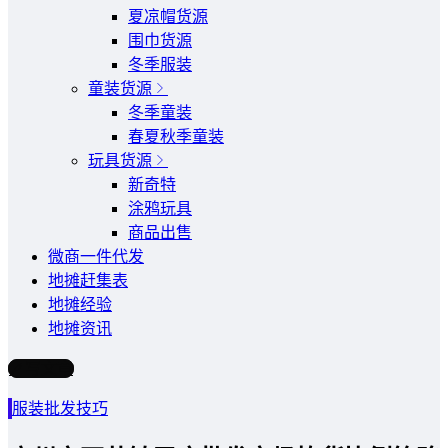
夏凉帽货源
围巾货源
冬季服装
童装货源
冬季童装
春夏秋季童装
玩具货源
新奇特
涂鸦玩具
商品出售
微商一件代发
地摊赶集表
地摊经验
地摊资讯
写文章
服装批发技巧