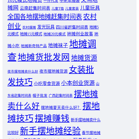
10元模式地摊货
中老年服装
一件代发
摊网
儿童玩具
云南赶集时间表
儿童T恤
儿童套装
农村
全国各地摆地摊赶集时间表
创业
发光玩具
四川省赶集时间表
地摊5
农村摆摊
地摊创业故事
元模式
地摊15元模式
地
地摊20元模式
地摊调
地摊袜子
摊小吃
地摊新奇特产品
查
地摊货批发网
地摊货源
女装批
夜市摆地摊货源
夜市摆地摊卖什么好
发技巧
小本创业货源
小吃零食货源
山
摆地摊
东省赶集时间表
帽子批发
广西赶集时间表
摆地
卖什么好
摆地摊夏天卖什么好？
摊技巧
摆摊赚钱
新手摆地摊卖什么
新手摆地摊经验
比较好
春节摆地摊