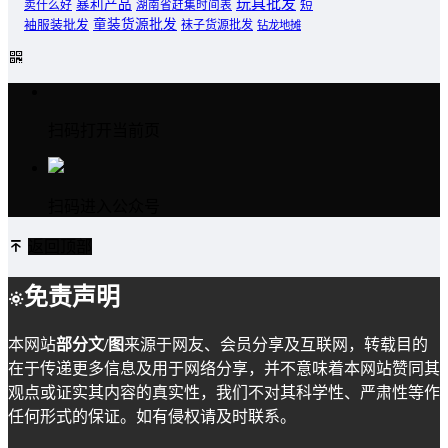
玩具批发
暴利产品
卖什么好
短
湖南省赶集时间表
童装货源批发
袖服装批发
袜子货源批发
钻龙地摊
扫码打开当前页
扫码进入公众号
返回顶部
免责声明
本网站
部分文/图
来源于网友、会员分享及互联网，转载目的
在于传递更多信息及用于网络分享，并不意味着本网站赞同其
观点或证实其内容的真实性，我们不对其科学性、严肃性等作
任何形式的保证。如有侵权请及时联系。