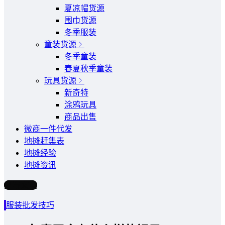
夏凉帽货源
围巾货源
冬季服装
童装货源
冬季童装
春夏秋季童装
玩具货源
新奇特
涂鸦玩具
商品出售
微商一件代发
地摊赶集表
地摊经验
地摊资讯
写文章
服装批发技巧