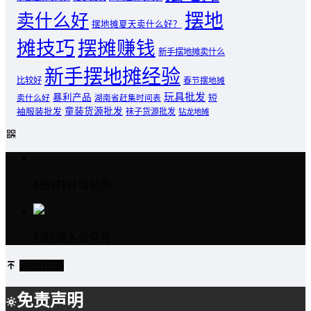
摆地
卖什么好
摆地摊夏天卖什么好？
摊技巧
摆摊赚钱
新手摆地摊卖什么
新手摆地摊经验
比较好
春节摆地摊
玩具批发
暴利产品
卖什么好
短
湖南省赶集时间表
童装货源批发
袖服装批发
袜子货源批发
钻龙地摊
扫码打开当前页
扫码进入公众号
返回顶部
免责声明