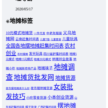
2020/05/17
地摊标签
义乌地
10元模式地摊货
中老年服装
一件代发
摊网
儿童玩具
云南赶集时间表
儿童T恤
儿童套装
农村
全国各地摆地摊赶集时间表
创业
发光玩具
四川省赶集时间表
地摊5
农村摆摊
地摊创业故事
元模式
地摊15元模式
地
地摊20元模式
地摊调
地摊袜子
摊小吃
地摊新奇特产品
查
地摊货批发网
地摊货源
女装批
夜市摆地摊货源
夜市摆地摊卖什么好
发技巧
小本创业货源
小吃零食货源
山
摆地摊
东省赶集时间表
帽子批发
广西赶集时间表