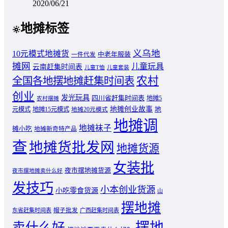
2020/06/21
地摊标签
义乌地
10元模式地摊货
中老年服装
一件代发
摊网
儿童玩具
云南赶集时间表
儿童T恤
儿童套装
农村
全国各地摆地摊赶集时间表
创业
发光玩具
四川省赶集时间表
地摊5
农村摆摊
地摊创业故事
元模式
地摊15元模式
地
地摊20元模式
地摊调
地摊袜子
摊小吃
地摊新奇特产品
查
地摊货批发网
地摊货源
女装批
夜市摆地摊货源
夜市摆地摊卖什么好
发技巧
小本创业货源
小吃零食货源
山
摆地摊
东省赶集时间表
帽子批发
广西赶集时间表
摆地
卖什么好