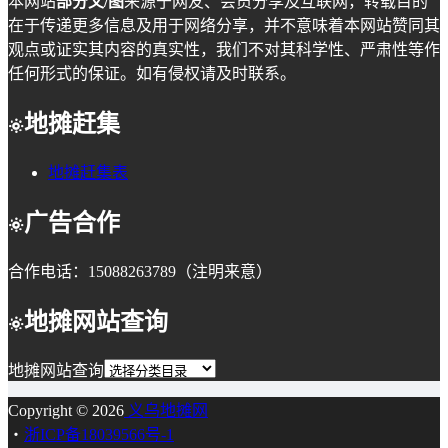
本网站
部分文/图
来源于网友、会员分享及互联网，转载目的
在于传递更多信息及用于网络分享，并不意味着本网站赞同其
观点或证实其内容的真实性，我们不对其科学性、严肃性等作
任何形式的保证。如有侵权请及时联系。
地摊赶集
地摊赶集表
广告合作
合作电话：15088263789（注明来意）
地摊网站查询
地摊网站查询
Copyright © 2026
义乌地摊网
・
浙ICP备18039566号-1