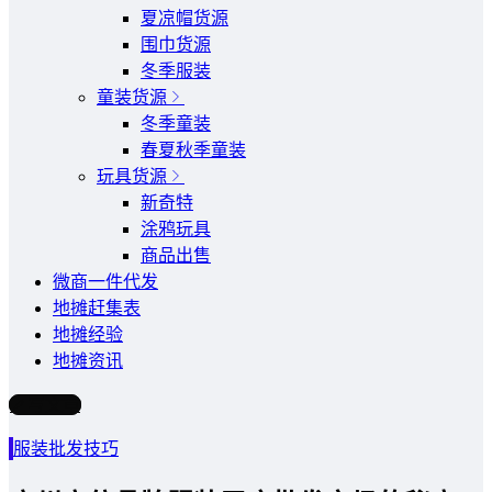
夏凉帽货源
围巾货源
冬季服装
童装货源
冬季童装
春夏秋季童装
玩具货源
新奇特
涂鸦玩具
商品出售
微商一件代发
地摊赶集表
地摊经验
地摊资讯
写文章
服装批发技巧