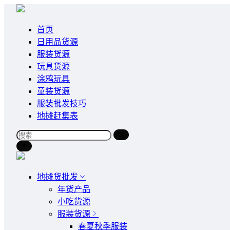
首页
日用品货源
服装货源
玩具货源
涂鸦玩具
童装货源
服装批发技巧
地摊赶集表
地摊货批发
年货产品
小吃货源
服装货源
春夏秋季服装