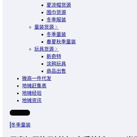
夏凉帽货源
围巾货源
冬季服装
童装货源
冬季童装
春夏秋季童装
玩具货源
新奇特
涂鸦玩具
商品出售
微商一件代发
地摊赶集表
地摊经验
地摊资讯
写文章
冬季童装