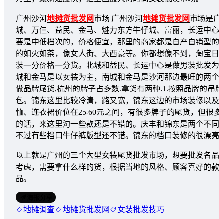
广州沙河
地摊货批发网
市场 广州沙河
地摊货批发网
市场是
城、万佳、益民、金马、魅力东方牛仔城、富丽，长运中心
要是中低档次的，价格便宜，那里的商家都是自产自销型的
的如火如荼，像女人街、大西豪等。你都想像不到，淘宝日
装一分价格一分货。北城和益民、长运中心是做男装批发为
城和金马是以女装为主，南城和金马是沙河那边最旺的两个市
做品牌尾货,杭州的牌子占多数.拿货有两种:1.按照品牌的吊
包。锦东这里比较冷清，路又宽，锦东这边的市场装修以及
恤、连衣裙价位在25-60元之间，有很多牌子的尾货，但
的话，来这里淘一些款还是不错的。庆丰和锦东是两个不同
不过有些档口牛仔裤版型还不错。锦东的档口装修的很漂亮
以上就是广州的三个大型女装尾货批发市场，想要批发名品
考虑，需要拿什么样的货，根据当地的风格、顾客喜好的款
品。
海报分享
地摊调查
地摊货批发网
女装批发技巧