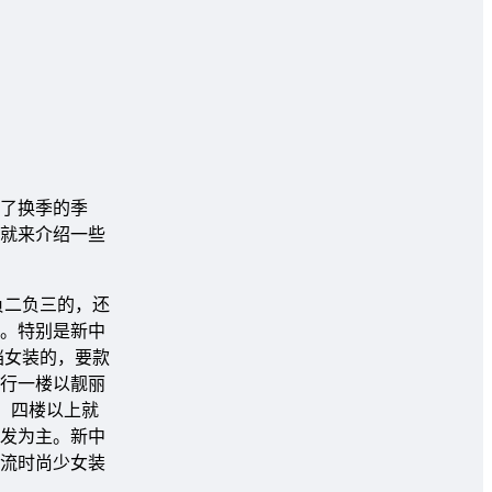
了换季的季
就来介绍一些
负二负三的，还
。特别是新中
档女装的，要款
行一楼以靓丽
，四楼以上就
发为主。新中
流时尚少女装