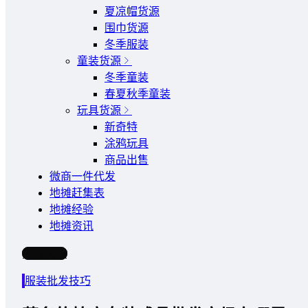
夏凉帽货源
围巾货源
冬季服装
童装货源
冬季童装
春夏秋季童装
玩具货源
新奇特
涂鸦玩具
商品出售
微商一件代发
地摊赶集表
地摊经验
地摊资讯
写文章
服装批发技巧