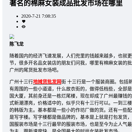
著名的棉麻女装成品批发市场在哪里
2020-7-21 7:08:35
陈飞龙
随着国内的经济飞速发展，人们兜里的钱越来越多，也就更
节，很多开名品女装店的朋友们问我，哪里有棉麻女装的批
广州的尾货批发市场吧。
广州十三行
地摊货批发网
街 十三行是一个服装商圈。包括
有周围的一些小道道，什么故衣街的，做得低档些，全部是
国大厦，其前身还是一栋烂尾楼，现在却成了广州最赚钱的
式新潮漂亮，价格适中的，似乎只有十三行可以。一到三楼
的韩版为主。基本都是一些小的作坊厂做的货。还有一些配
是写字楼。写字楼都是做品牌的，基本是上就是打包发货，
国服装市场是十三行最早的服装市场，也是至今为止人气最
为主，跟新速度快，是全国最大的时尚女装批发市场。