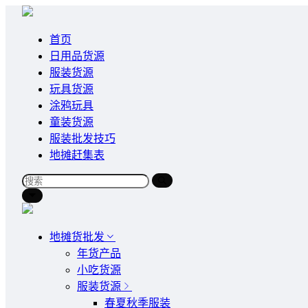
首页
日用品货源
服装货源
玩具货源
涂鸦玩具
童装货源
服装批发技巧
地摊赶集表
地摊货批发
年货产品
小吃货源
服装货源
春夏秋季服装