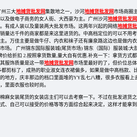
广州三大
地摊货批发网
集散地之一，沙河
地摊货批发网
市场商圈
以及做电子商务的女人街、大西豪为主。广州沙河
地摊货批发网
。有成人装以及童装两大批发市场。这两年兴起的网络
地摊货批
销量达千件的商家都是来这里进货的。中高档定位的可以不用考
主。万佳主要是做牛仔、内衣和袜子还有廉泉路这边也是做内衣
场。 广州锦东国际服装城(尾货市场) 锦东（国际）服装城:大
牌价给折扣 2.按照拿货数量,量大自有优惠.补充一下：拿货方式
其服饰质量是这一带
地摊货批发网
市场里最好的了，但价位总体
很多都剪标了，成熟的职业淑女连衣裙偏多，如果是做中高档款、
的地方，庆丰那边的档口里面堆的YY乱七八糟，很多衣服看上
，里面衣服也较时尚。
棉麻女装尾货的女装店主们可以去考察一下。不过在批发进货之
式、自己可以接受的价格等等方面综合起来决定，这样才能拿到