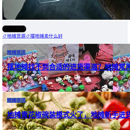
海报分享
地摊货源
摆地摊卖什么好
地摊资讯
摆地摊找不到合适的进货渠道？地摊常
2020-12-4 6:15:22
地摊资讯
地摊青花椒碗装模式火了，地摊新手进
2020-12-4 11:02:33