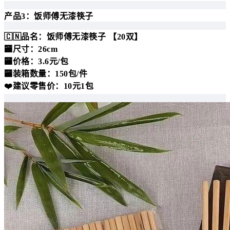
产品3：饭师傅无漆筷子
🇨🇳品名：饭师傅无漆筷子 【20双】
🏧尺寸：26cm
🏧价格：3.6元/包
🏧装箱数量：150包/件
❤️建议零售价：10元1包