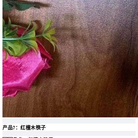
产品7：红檀木筷子