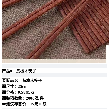
产品8：黄檀木筷子
🇨🇳品名：黄檀木筷子
🏧尺寸：25cm
🏧价格：0.58元/双
🏧装箱数量：2000双/件
❤️建议零售价：15元10双