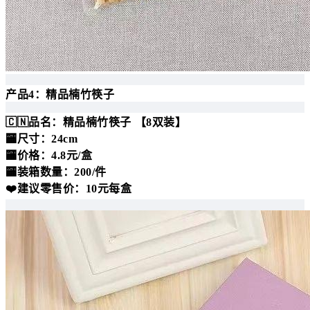
产品4：精品楠竹筷子
🇨🇳品名：精品楠竹筷子 【8双装】
🏧尺寸：24cm
🏧价格：4.8元/盒
🏧装箱数量：200/件
❤️建议零售价：10元每盒