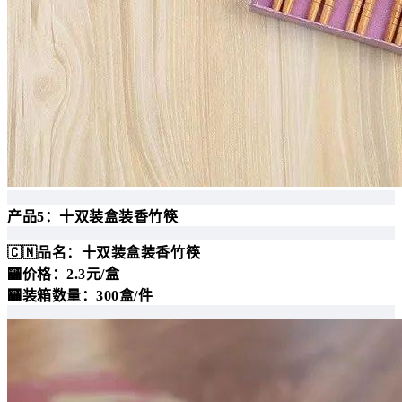
产品5：十双装盒装香竹筷
🇨🇳品名：十双装盒装香竹筷
🏧价格：2.3元/盒
🏧装箱数量：300盒/件