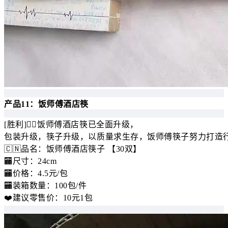
产品11：饭师傅酒店筷
[胜利]✌🏻️饭师傅酒店筷已全面升级，
包装升级，筷子升级，以质量求生存，饭师傅筷子努力打造
🇨🇳品名：饭师傅酒店筷子 【30双】
🏧尺寸：24cm
🏧价格：4.5元/包
🏧装箱数量：100包/件
❤️建议零售价：10元1包