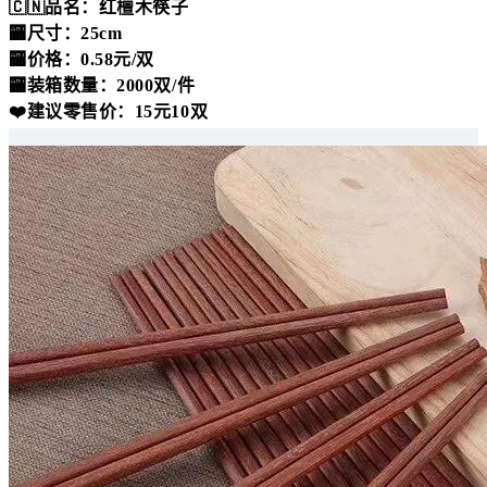
🇨🇳品名：红檀木筷子
🏧尺寸：25cm
🏧价格：0.58元/双
🏧装箱数量：2000双/件
❤️建议零售价：15元10双