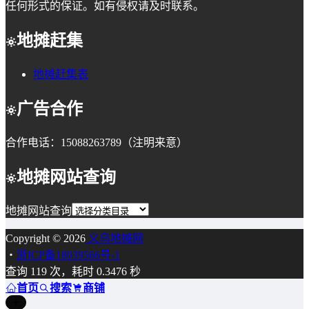
任何形式的保证。如有侵权请及时联系。
地摊赶集
地摊赶集表
广告合作
合作电话：15088263789（注明来意）
地摊网站查询
地摊网站查询
Copyright © 2026
义乌地摊网
・
浙ICP备18039566号-1
查询 119 次，耗时 0.3476 秒
首页
搜索
商铺