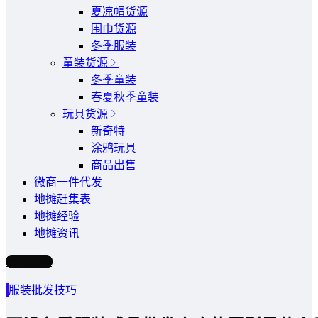
夏凉帽货源
围巾货源
冬季服装
童装货源
冬季童装
春夏秋季童装
玩具货源
新奇特
涂鸦玩具
商品出售
微商一件代发
地摊赶集表
地摊经验
地摊资讯
写文章
服装批发技巧