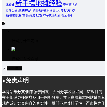
新手摆地摊经验
比较好
春节摆地摊
玩具批发
暴利产品
卖什么好
短
湖南省赶集时间表
童装货源批发
袖服装批发
袜子货源批发
钻龙地摊
扫码打开当前页
扫码进入公众号
返回顶部
免责声明
本网站
部分文/图
来源于网友、会员分享及互联网，转载目的
在于传递更多信息及用于网络分享，并不意味着本网站赞同其
观点或证实其内容的真实性，我们不对其科学性、严肃性等作