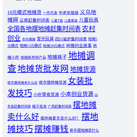
义乌地
10元模式地摊货
中老年服装
一件代发
摊网
儿童玩具
云南赶集时间表
儿童T恤
儿童套装
农村
全国各地摆地摊赶集时间表
创业
发光玩具
四川省赶集时间表
地摊5
农村摆摊
地摊创业故事
元模式
地摊15元模式
地
地摊20元模式
地摊调
地摊袜子
摊小吃
地摊新奇特产品
查
地摊货批发网
地摊货源
女装批
夜市摆地摊货源
夜市摆地摊卖什么好
发技巧
小本创业货源
小吃零食货源
山
摆地摊
东省赶集时间表
帽子批发
广西赶集时间表
摆地
卖什么好
摆地摊夏天卖什么好？
摊技巧
摆摊赚钱
新手摆地摊卖什么