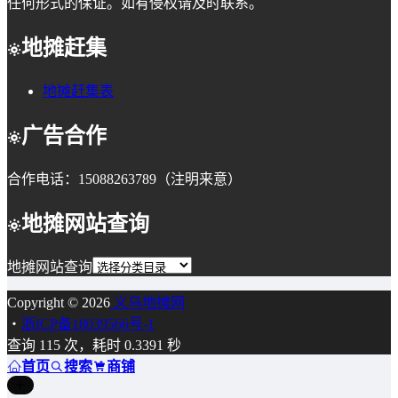
任何形式的保证。如有侵权请及时联系。
地摊赶集
地摊赶集表
广告合作
合作电话：15088263789（注明来意）
地摊网站查询
地摊网站查询
Copyright © 2026
义乌地摊网
・
浙ICP备18039566号-1
查询 115 次，耗时 0.3391 秒
首页
搜索
商铺