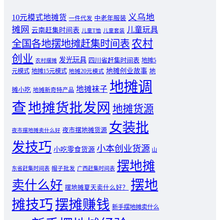
义乌地
10元模式地摊货
中老年服装
一件代发
摊网
儿童玩具
云南赶集时间表
儿童T恤
儿童套装
农村
全国各地摆地摊赶集时间表
创业
发光玩具
四川省赶集时间表
地摊5
农村摆摊
地摊创业故事
元模式
地摊15元模式
地
地摊20元模式
地摊调
地摊袜子
摊小吃
地摊新奇特产品
查
地摊货批发网
地摊货源
女装批
夜市摆地摊货源
夜市摆地摊卖什么好
发技巧
小本创业货源
小吃零食货源
山
摆地摊
东省赶集时间表
帽子批发
广西赶集时间表
摆地
卖什么好
摆地摊夏天卖什么好？
摊技巧
摆摊赚钱
新手摆地摊卖什么