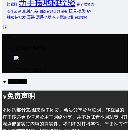
新手摆地摊经验
比较好
春节摆地摊
玩具批发
暴利产品
卖什么好
短
湖南省赶集时间表
童装货源批发
袖服装批发
袜子货源批发
钻龙地摊
扫码打开当前页
扫码进入公众号
返回顶部
免责声明
本网站
部分文/图
来源于网友、会员分享及互联网，转载目的
在于传递更多信息及用于网络分享，并不意味着本网站赞同其
观点或证实其内容的真实性，我们不对其科学性、严肃性等作