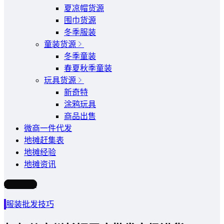
夏凉帽货源
围巾货源
冬季服装
童装货源
冬季童装
春夏秋季童装
玩具货源
新奇特
涂鸦玩具
商品出售
微商一件代发
地摊赶集表
地摊经验
地摊资讯
写文章
服装批发技巧